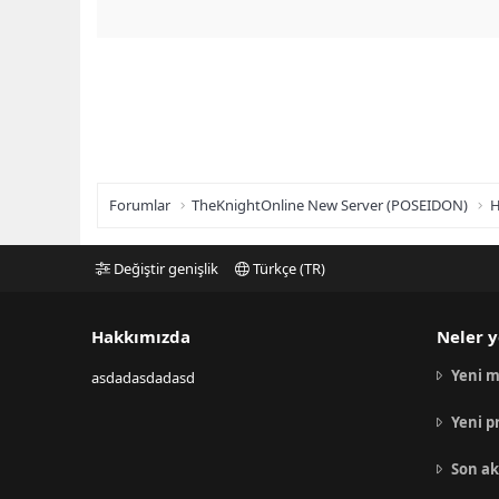
Forumlar
TheKnightOnline New Server (POSEIDON)
H
Değiştir genişlik
Türkçe (TR)
Hakkımızda
Neler y
Yeni m
asdadasdadasd
Yeni p
Son ak