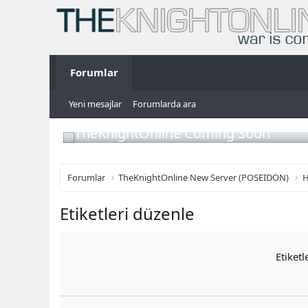
Forumlar
Yeni mesajlar
Forumlarda ara
TheKnightOnline Coming Soon
Forumlar
TheKnightOnline New Server (POSEIDON)
H
Etiketleri düzenle
Etiketl