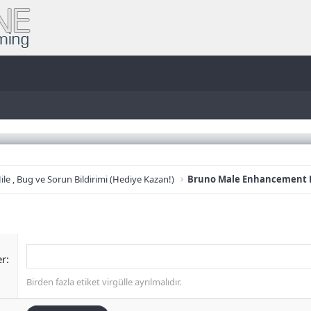
ile , Bug ve Sorun Bildirimi (Hediye Kazan!)
er
Birden fazla etiket virgülle ayrılmalıdır.