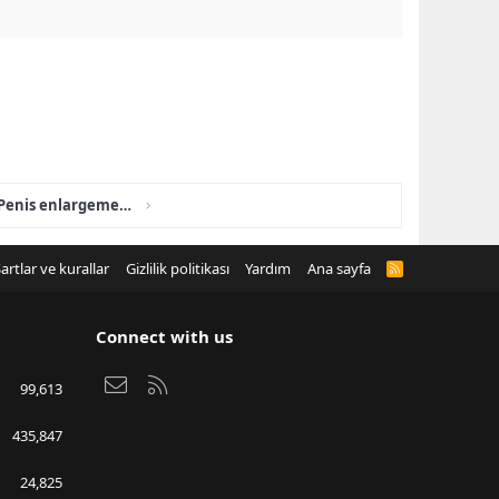
Bruno Male Enhancement Penis enlargement :Bruno Male Enhancement Official Website.
artlar ve kurallar
Gizlilik politikası
Yardım
Ana sayfa
R
S
S
Connect with us
Bize ulaşın
RSS
99,613
435,847
24,825