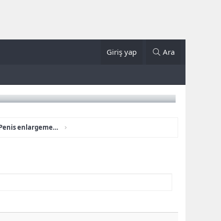
Giriş yap
Ara
Bruno Male Enhancement Penis enlargement :Bruno Male Enhancement Official Website.