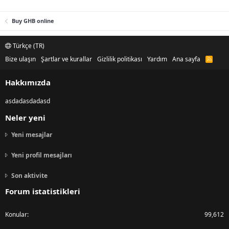
Buy GHB online
Türkçe (TR)
Bize ulaşın
Şartlar ve kurallar
Gizlilik politikası
Yardım
Ana sayfa
R
S
S
Hakkımızda
asdadasdadasd
Neler yeni
Yeni mesajlar
Yeni profil mesajları
Son aktivite
Forum istatistikleri
Konular
99,612