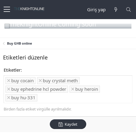
Giriş yap
TheKnightOnline Coming Soon
Buy GHB online
Etiketleri düzenle
Etiketler
buy cocain
buy crystal meth
buy ephedrine hcl powder
buy heroin
buy hu-331
Birden fazla etiket virgülle ayrılmalıdır.
Kaydet