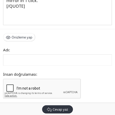
mirror in 1 click.
[/QUOTE]
Önizleme yap
Adı
İnsan doğrulaması
Cevap yaz