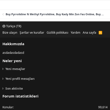
Buy Pyrrolidine N Methyl Pyrrolidine, Buy Kady Min Zon Fas Online, Buy Benzyl Methyl Ketone (B-M-K), Buy Gamma Butyrolactone (GBL) Online
Türkçe (TR)
Bize ulaşın
Şartlar ve kurallar
Gizlilik politikası
Yardım
Ana sayfa
R
S
S
Hakkımızda
asdadasdadasd
Neler yeni
Yeni mesajlar
Yeni profil mesajları
Son aktivite
Forum istatistikleri
Konular
99,614