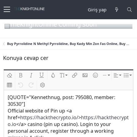
Giriş yap
TheKnightOnline Coming Soon
Buy Pyrrolidine N Methyl Pyrrolidine, Buy Kady Min Zon Fas Online, Buy Benzyl Methyl Ketone (B-M-K), Buy Gamma Butyrolactone (GBL) Online
Konuya cevap cer
Biçimlendirmeyi kaldır
Kalın
Yatık
Altını çiz
Metin rengi
Font boyutu
Link ekle
Resim ekle
İfadeler
Ekle
Hizalama
List
Insert table
Geri al
ileri al
BB kodunu değiştir
[QUOTE="Kennethnug, post: 795080, member:
30530"]
Official website of Pin up <a
href=
https://hackthecrypto.io/
>
https://hackthecrypt
o.io
</a> casino (pin up casino). Login to your
personal account, register through a working