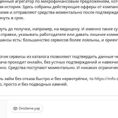
ноценный агрегатор по микрофинансовым предложениям, кот
ная история. Здесь собраны действующие офферы от компан
жиме и отправляют средства моментально после подтвержд
нуть в срок.
чуть до получки, например, на медицину. И именно такие с
 справки, указывать работодателя или давать лишние комм
и шансы есть: большинство сервисов более лояльны, и орие
гие сервисы из каталога позволяют подтвердить данные чер
одача проходит онлайн, без устных подтверждений и навяз
но. Средства поступают моментально. И никаких ограничен
ь займ без отказа быстро и без нервотрёпки, то
https://mfo
о, просто и без подводных камней.
Önizleme yap