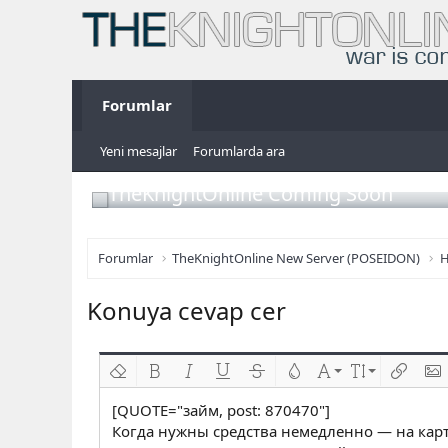
Forumlar
Yeni mesajlar
Forumlarda ara
TheKnightOnline Coming Soon
Forumlar
TheKnightOnline New Server (POSEIDON)
H
Konuya cevap cer
Biçimlendirmeyi kaldır
Kalın
Yatık
Altını çiz
Üzeri çizik
Metin rengi
Font ailesi
Font boyutu
Link ekl
Res
[QUOTE="займ, post: 870470"]
Когда нужны средства немедленно — на карт