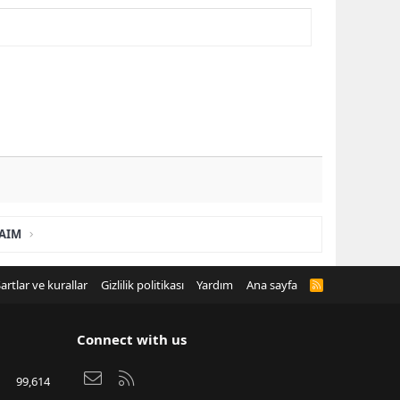
ZAIM
artlar ve kurallar
Gizlilik politikası
Yardım
Ana sayfa
R
S
S
Connect with us
Bize ulaşın
RSS
99,614