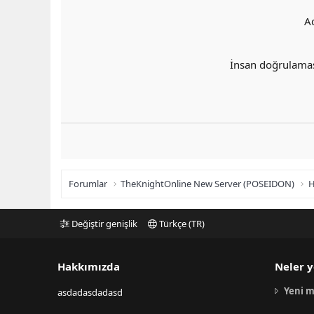
A
İnsan doğrulama
Forumlar
TheKnightOnline New Server (POSEIDON)
H
Değiştir genişlik
Türkçe (TR)
Hakkımızda
Neler y
Yeni m
asdadasdadasd