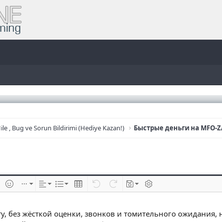
ile , Bug ve Sorun Bildirimi (Hediye Kazan!)
Быстрые деньги на MFO-
e
im ekle
İfadeler
Ekle
Hizalama
List
Insert table
Geri al
ileri al
Taslaklar
BB kodunu değiştir
у, без жёсткой оценки, звонков и томительного ожидания