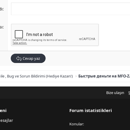
dı
sı
Cevap yaz
ile , Bug ve Sorun Bildirimi (Hediye Kazan!)
Быстрые деньги на MFO-
Bize ulaşın
Ş
eni
Forum istatistikleri
esajlar
Konular