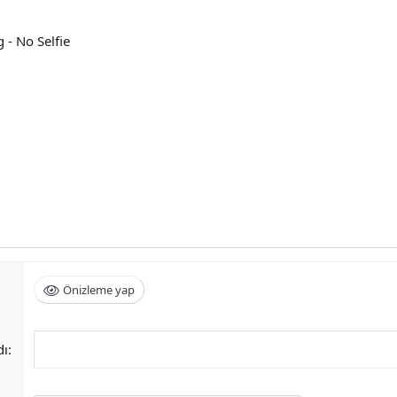
- No Selfie
Önizleme yap
dı