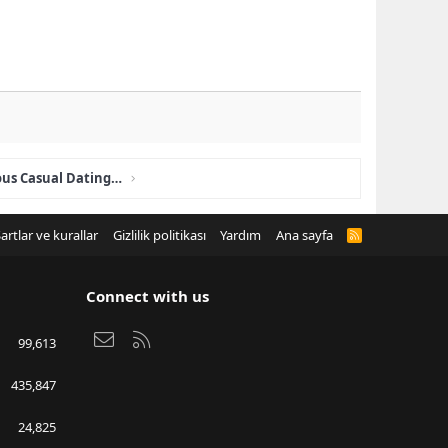
Girls In Your City - Anonymous Casual Dating - No Verify
artlar ve kurallar
Gizlilik politikası
Yardım
Ana sayfa
R
S
S
Connect with us
Bize ulaşın
RSS
99,613
435,847
24,825