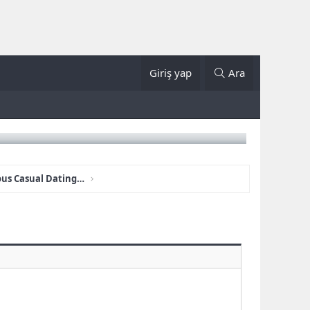
Giriş yap
Ara
Girls In Your City - Anonymous Casual Dating - No Verify