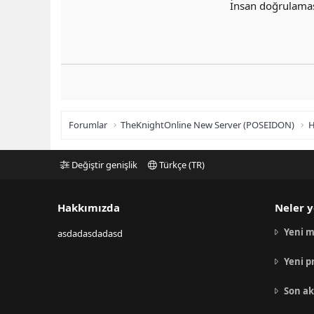
İnsan doğrulama
Forumlar
TheKnightOnline New Server (POSEIDON)
H
Değiştir genişlik
Türkçe (TR)
Hakkımızda
Neler y
Yeni m
asdadasdadasd
Yeni p
Son ak