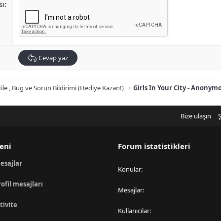
sı
Cevap yaz
ile , Bug ve Sorun Bildirimi (Hediye Kazan!)
Bize ulaşın
Ş
eni
Forum istatistikleri
esajlar
Konular
rofil mesajları
Mesajlar
tivite
Kullanıcılar