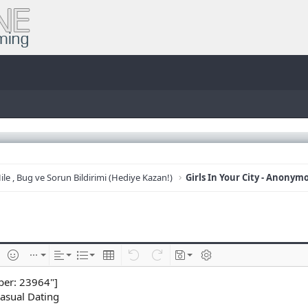
ile , Bug ve Sorun Bildirimi (Hediye Kazan!)
e
im ekle
İfadeler
Ekle
Hizalama
List
Insert table
Geri al
ileri al
Taslaklar
BB kodunu değiştir
ber: 23964"]
asual Dating