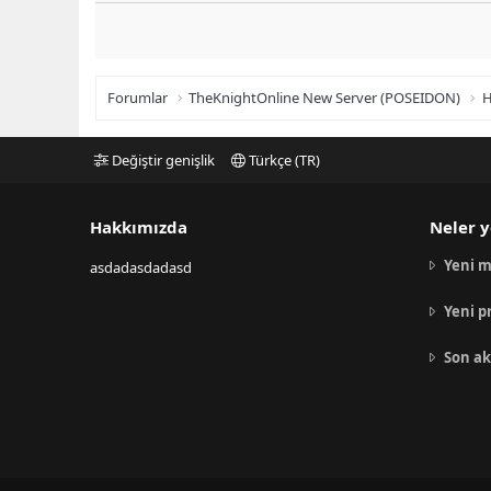
Forumlar
TheKnightOnline New Server (POSEIDON)
H
Değiştir genişlik
Türkçe (TR)
Hakkımızda
Neler y
Yeni m
asdadasdadasd
Yeni p
Son ak