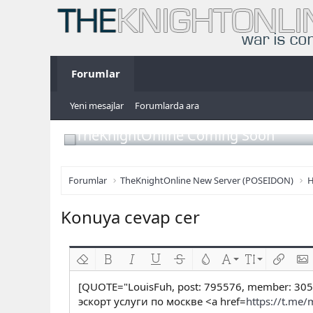
Forumlar
Yeni mesajlar
Forumlarda ara
TheKnightOnline Coming Soon
Forumlar
TheKnightOnline New Server (POSEIDON)
H
Konuya cevap cer
Biçimlendirmeyi kaldır
Kalın
Yatık
Altını çiz
Üzeri çizik
Metin rengi
Font ailesi
Font boyutu
Link ekl
Res
[QUOTE="LouisFuh, post: 795576, member: 305
эскорт услуги по москве <a href=
https://t.me/