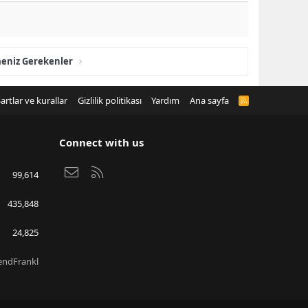
meniz Gerekenler
artlar ve kurallar
Gizlilik politikası
Yardım
Ana sayfa
R
S
S
Connect with us
Bize ulaşın
RSS
99,614
435,848
24,825
endFrankl