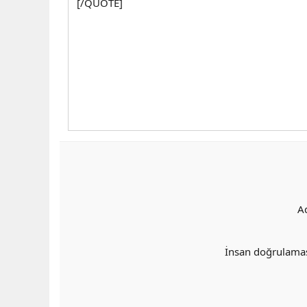
[/QUOTE]
A
İnsan doğrulama