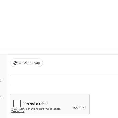
Önizleme yap
dı
sı