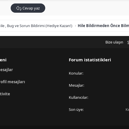
Cevap yaz
ile , Bug ve Sorun Bildirimi (Hediye Kazan!)
Hile Bildirmeden Önce Bil
Bize ulaşın
Ş
eni
Forum istatistikleri
esajlar
Konular
rofil mesajları
Mesajlar
tivite
Kullanıcılar
Son üye
K