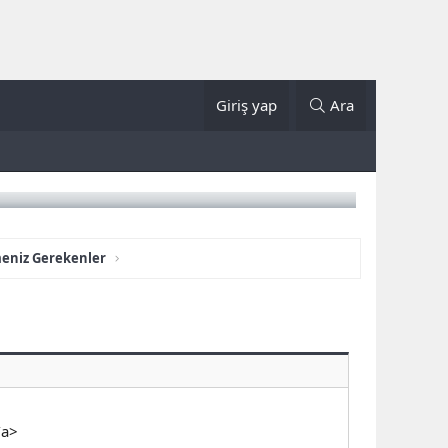
Giriş yap
Ara
meniz Gerekenler
/a>