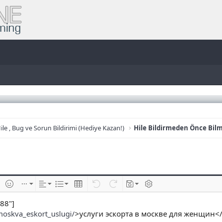
ile , Bug ve Sorun Bildirimi (Hediye Kazan!)
Hile Bildirmeden Önce Bil
e
im ekle
İfadeler
Ekle
Hizalama
List
Insert table
Geri al
ileri al
Taslaklar
BB kodunu değiştir
88"]
moskva_eskort_uslugi/
>услуги эскорта в москве для женщин<