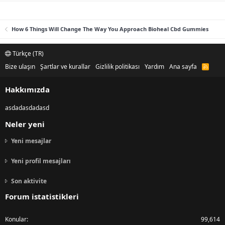
How 6 Things Will Change The Way You Approach Bioheal Cbd Gummies
Türkçe (TR)
Bize ulaşın
Şartlar ve kurallar
Gizlilik politikası
Yardım
Ana sayfa
R
S
S
Hakkımızda
asdadasdadasd
Neler yeni
Yeni mesajlar
Yeni profil mesajları
Son aktivite
Forum istatistikleri
Konular
99,614