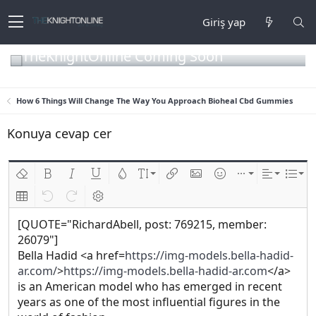
Giriş yap
TheKnightOnline Coming Soon
How 6 Things Will Change The Way You Approach Bioheal Cbd Gummies
Konuya cevap cer
Biçimlendirmeyi kaldır
Kalın
Yatık
Altını çiz
Metin rengi
Font boyutu
Link ekle
Resim ekle
İfadeler
Ekle
Hizalama
List
Insert table
Geri al
ileri al
BB kodunu değiştir
[QUOTE="RichardAbell, post: 769215, member:
26079"]
Bella Hadid <a href=
https://img-models.bella-hadid-
ar.com/
>
https://img-models.bella-hadid-ar.com
</a>
is an American model who has emerged in recent
years as one of the most influential figures in the