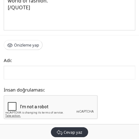
world of fashion.
[/QUOTE]
Önizleme yap
Adı
İnsan doğrulaması
Cevap yaz