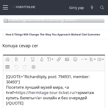
Giriş yap
TheKnightOnline Coming Soon
How 6 Things Will Change The Way You Approach Bioheal Cbd Gummies
Konuya cevap cer
Biçimlendirmeyi kaldır
Kalın
Yatık
Altını çiz
Metin rengi
Font boyutu
Link ekle
Resim ekle
İfadeler
Ekle
Hizalama
List
Insert table
Geri al
ileri al
BB kodunu değiştir
[QUOTE="Richardtiply, post: 794931, member:
30493"]
Посетите лучший музей мира, <a
href=
https://hermitage-tour-ticket.ru/
>эрмитаж
купить билеты</a> онлайн и без очередей
[/QUOTE]