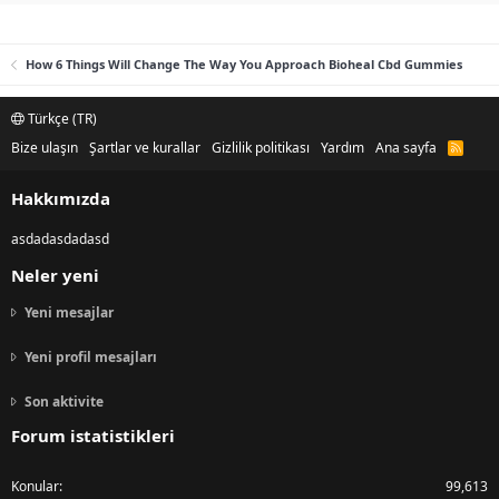
How 6 Things Will Change The Way You Approach Bioheal Cbd Gummies
Türkçe (TR)
Bize ulaşın
Şartlar ve kurallar
Gizlilik politikası
Yardım
Ana sayfa
R
S
S
Hakkımızda
asdadasdadasd
Neler yeni
Yeni mesajlar
Yeni profil mesajları
Son aktivite
Forum istatistikleri
Konular
99,613