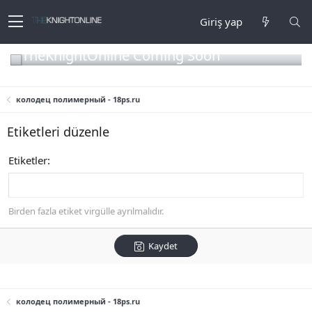
Giriş yap
TheKnightOnline Coming Soon
колодец полимерный - 18ps.ru
Etiketleri düzenle
Etiketler
Birden fazla etiket virgülle ayrılmalıdır.
Kaydet
колодец полимерный - 18ps.ru