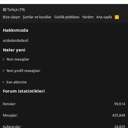
Türkçe (TR)
Bize ulaşın
Şartlar ve kurallar
Gizlilik politikası
Yardım
Ana sayfa
R
S
S
Hakkımızda
asdadasdadasd
Neler yeni
Yeni mesajlar
Yeni profil mesajları
Son aktivite
Forum istatistikleri
Konular
99,614
Mesajlar
435,848
Kullanıcılar
24,825