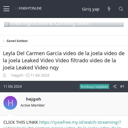
Giriş yap
TheKnightOnline Coming Soon
Genel Sohbet
Leyla Del Carmen Garcia video de la joela video de
la joela Leaked Video Video filtrado video de la
joela Leaked Video nqy
K
B
hejgoh
11 Eki 2024
o
a
n
ş
11 Eki 2024
#1
Konbuyu başlatan
b
l
u
a
hejgoh
H
y
n
Active Member
u
g
b
ı
a
ç
ş
t
CLICK THIS L!NKK
https://iyxwfree.my.id/watch-streaming/?
l
a
video=leyla-del-carmen-garcia-video-de-la-joela-video-de-la-