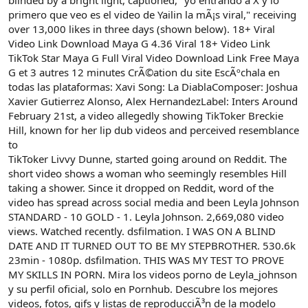
primero que veo es el video de Yailin la mÃ¡s viral," receiving
over 13,000 likes in three days (shown below). 18+ Viral
Video Link Download Maya G 4.36 Viral 18+ Video Link
TikTok Star Maya G Full Viral Video Download Link Free Maya
G et 3 autres 12 minutes CrÃ©ation du site EscÃºchala en
todas las plataformas: Xavi Song: La DiablaComposer: Joshua
Xavier Gutierrez Alonso, Alex HernandezLabel: Inters Around
February 21st, a video allegedly showing TikToker Breckie
Hill, known for her lip dub videos and perceived resemblance
to
TikToker Livvy Dunne, started going around on Reddit. The
short video shows a woman who seemingly resembles Hill
taking a shower. Since it dropped on Reddit, word of the
video has spread across social media and been Leyla Johnson
STANDARD - 10 GOLD - 1. Leyla Johnson. 2,669,080 video
views. Watched recently. dsfilmation. I WAS ON A BLIND
DATE AND IT TURNED OUT TO BE MY STEPBROTHER. 530.6k
23min - 1080p. dsfilmation. THIS WAS MY TEST TO PROVE
MY SKILLS IN PORN. Mira los videos porno de Leyla_johnson
y su perfil oficial, solo en Pornhub. Descubre los mejores
videos, fotos, gifs y listas de reproducciÃ³n de la modelo