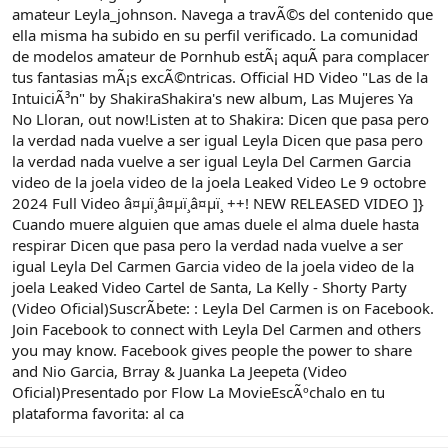
amateur Leyla_johnson. Navega a travÃ©s del contenido que
ella misma ha subido en su perfil verificado. La comunidad
de modelos amateur de Pornhub estÃ¡ aquÃ para complacer
tus fantasias mÃ¡s excÃ©ntricas. Official HD Video "Las de la
IntuiciÃ³n" by ShakiraShakira's new album, Las Mujeres Ya
No Lloran, out now!Listen at to Shakira: Dicen que pasa pero
la verdad nada vuelve a ser igual Leyla Dicen que pasa pero
la verdad nada vuelve a ser igual Leyla Del Carmen Garcia
video de la joela video de la joela Leaked Video Le 9 octobre
2024 Full Video â¤µï¸â¤µï¸â¤µï¸ ++! NEW RELEASED VIDEO ]}
Cuando muere alguien que amas duele el alma duele hasta
respirar Dicen que pasa pero la verdad nada vuelve a ser
igual Leyla Del Carmen Garcia video de la joela video de la
joela Leaked Video Cartel de Santa, La Kelly - Shorty Party
(Video Oficial)SuscrÃbete: : Leyla Del Carmen is on Facebook.
Join Facebook to connect with Leyla Del Carmen and others
you may know. Facebook gives people the power to share
and Nio Garcia, Brray & Juanka La Jeepeta (Video
Oficial)Presentado por Flow La MovieEscÃºchalo en tu
plataforma favorita: al ca