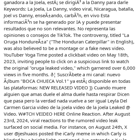
ganadora a la Joela, estÃ¡ se dirigiÃ³ a la Danny para darle
Keywords: La Joela, La Danny, video viral, Nicaragua, batalla,
Joel vs Danny, enseÃ±ando, carbÃ³n, en vivo Esta
informaciÃ³n se ha generado por IA y puede presentar
resultados que no son relevantes. No representa las
opiniones o consejos de TikTok. The controversy, titled "La
Oruga HondureÃ±a" ("The Honduran Caterpillar" in English),
was also believed to be a montage or a fake news video.
YouTuber Yoga Time posted a clickbait video on May 18th,
2023, inviting people to click on a suspicious link to watch
the original "oruga leaked video," which garnered over 6,000
views in five months. ð¦ SuscrÃbete a mi canal: nuevo
Ã¡lbum "BOCA CHUECA Vol.1" ya estÃ¡ disponible en todas
las plataformas: NEW RELEASED VIDEO ]} Cuando muere
alguien que amas duele el alma duele hasta respirar Dicen
que pasa pero la verdad nada vuelve a ser igual Leyla Del
Carmen Garcia video de la joela video de la joela Leaked @
Video. W#TCH VEIDEO HERE Online Reaction. After August
23rd, 2024, viral reactions to the rumored video leak
surfaced on social media. For instance, on August 24th, X
user @jeshuaos posted the iCarly meme in which Carly is
blinded by a bright light, captioned, "yo entrando a X y lo