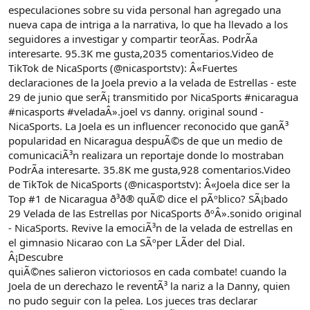
especulaciones sobre su vida personal han agregado una
nueva capa de intriga a la narrativa, lo que ha llevado a los
seguidores a investigar y compartir teorÃas. PodrÃa
interesarte. 95.3K me gusta,2035 comentarios.Video de
TikTok de NicaSports (@nicasportstv): Â«Fuertes
declaraciones de la Joela previo a la velada de Estrellas - este
29 de junio que serÃ¡ transmitido por NicaSports #nicaragua
#nicasports #veladaÂ».joel vs danny. original sound -
NicaSports. La Joela es un influencer reconocido que ganÃ³
popularidad en Nicaragua despuÃ©s de que un medio de
comunicaciÃ³n realizara un reportaje donde lo mostraban
PodrÃa interesarte. 35.8K me gusta,928 comentarios.Video
de TikTok de NicaSports (@nicasportstv): Â«Joela dice ser la
Top #1 de Nicaragua ð³ð® quÃ© dice el pÃºblico? SÃ¡bado
29 Velada de las Estrellas por NicaSports ðºÂ».sonido original
- NicaSports. Revive la emociÃ³n de la velada de estrellas en
el gimnasio Nicarao con La SÃºper LÃder del Dial.
Â¡Descubre
quiÃ©nes salieron victoriosos en cada combate! cuando la
Joela de un derechazo le reventÃ³ la nariz a la Danny, quien
no pudo seguir con la pelea. Los jueces tras declarar