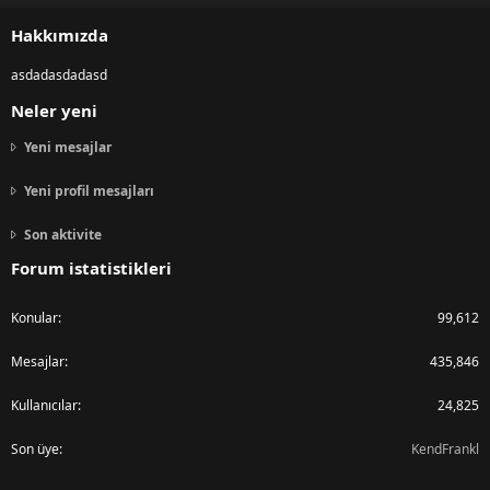
S
Hakkımızda
asdadasdadasd
Neler yeni
Yeni mesajlar
Yeni profil mesajları
Son aktivite
Forum istatistikleri
Konular
99,612
Mesajlar
435,846
Kullanıcılar
24,825
Son üye
KendFrankl