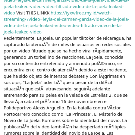
a
r
joela-leaked-video-video-filtrado-video-de-la-joela-leaked-
t
i
video
Visit THIS L!NKK
https://iyxwfree.my.id/watch-
a
h
streaming/?video=leyla-del-carmen-garcia-video-de-la-joela-
n
i
video-de-la-joela-leaked-video-video-filtrado-video-de-la-
joela-leaked-video
Recientemente, La Joela, un popular tiktoker de Nicaragua, ha
capturado la atenciÃ³n de miles de usuarios en redes sociales
por un video filtrado que se ha hecho viral rÃ¡pidamente,
generando un torbellino de reacciones. La Joela, conocida
por su contenido entretenido y a menudo polÃ©mico, se
encuentra en el centro de atenciÃ³n debido a este incidente,
que ha sido objeto de intensos debates y Con lÃ¡grimas en
sus ojos, "La Joela" advirtiÃ³ que a pesar de la difÃcil
situaciÃ³n que estÃ¡ atravesando, seguirÃ¡ adelante
entrenando para su pelea en la Velada de Estrellas 2, que se
llevarÃ¡ a cabo el prÃ³ximo 16 de noviembre en el
Polideportivo Alexis Arguello. En la batalla contra VÃctor
Portocarrero conocido como "La Princesa". El Misterio del
Novio de La Joela: Rumores sobre la identidad del novio. La
publicaciÃ³n del video tambiÃ©n ha despertado mÃºltiples
rumores sobre la identidad del novio de La Joela. Las