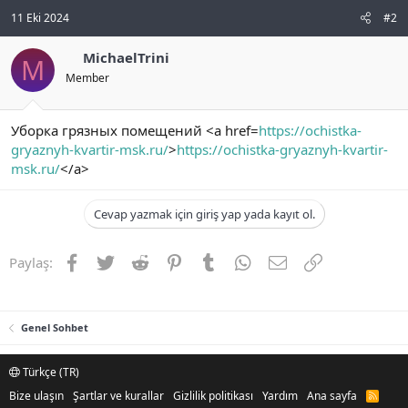
11 Eki 2024
#2
MichaelTrini
M
Member
Уборка грязных помещений <a href=
https://ochistka-
gryaznyh-kvartir-msk.ru/
>
https://ochistka-gryaznyh-kvartir-
msk.ru/
</a>
Cevap yazmak için giriş yap yada kayıt ol.
Facebook
Twitter
Reddit
Pinterest
Tumblr
WhatsApp
E-posta
Link
Paylaş:
Genel Sohbet
Türkçe (TR)
Bize ulaşın
Şartlar ve kurallar
Gizlilik politikası
Yardım
Ana sayfa
R
S