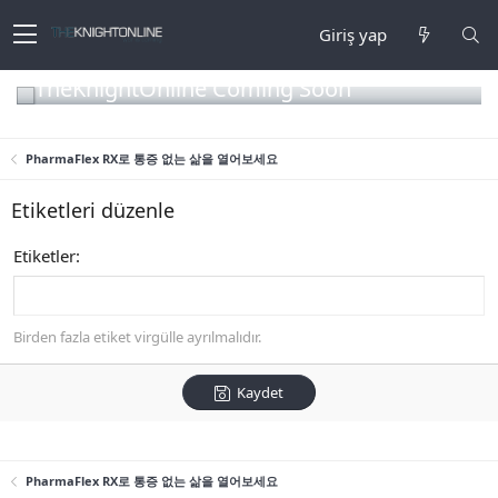
Giriş yap
TheKnightOnline Coming Soon
PharmaFlex RX로 통증 없는 삶을 열어보세요
Etiketleri düzenle
Etiketler
Birden fazla etiket virgülle ayrılmalıdır.
Kaydet
PharmaFlex RX로 통증 없는 삶을 열어보세요