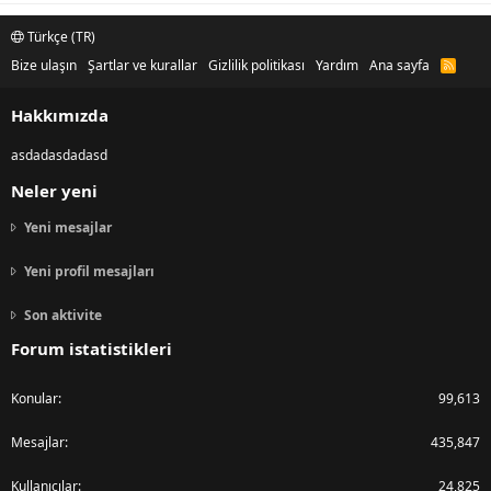
Türkçe (TR)
Bize ulaşın
Şartlar ve kurallar
Gizlilik politikası
Yardım
Ana sayfa
R
S
S
Hakkımızda
asdadasdadasd
Neler yeni
Yeni mesajlar
Yeni profil mesajları
Son aktivite
Forum istatistikleri
Konular
99,613
Mesajlar
435,847
Kullanıcılar
24,825