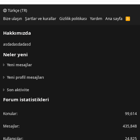
Türkçe (TR)
Bize ulaşın
Şartlar ve kurallar
Gizlilik politikası
Yardım
Ana sayfa
R
S
S
Hakkımızda
asdadasdadasd
Neler yeni
Yeni mesajlar
Yeni profil mesajları
Son aktivite
Forum istatistikleri
Konular
99,614
Mesajlar
435,848
Kullanıcılar
24,825