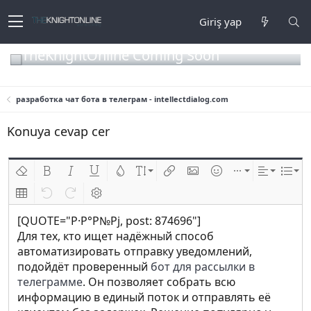
Giriş yap
TheKnightOnline Coming Soon
разработка чат бота в телеграм - intellectdialog.com
Konuya cevap cer
Biçimlendirmeyi kaldır
Kalın
Yatık
Altını çiz
Metin rengi
Font boyutu
Link ekle
Resim ekle
İfadeler
Ekle
Hizalama
List
Insert table
Geri al
ileri al
BB kodunu değiştir
[QUOTE="Р·Р°Р№Рј, post: 874696"]
Для тех, кто ищет надёжный способ
автоматизировать отправку уведомлений,
подойдёт проверенный
бот для рассылки в
телеграмме
. Он позволяет собрать всю
информацию в единый поток и отправлять её