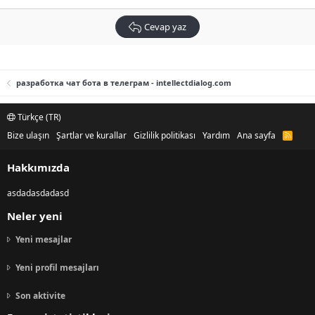
Cevap yaz
разработка чат бота в телеграм - intellectdialog.com
Türkçe (TR)
Bize ulaşın
Şartlar ve kurallar
Gizlilik politikası
Yardım
Ana sayfa
R
S
S
Hakkımızda
asdadasdadasd
Neler yeni
Yeni mesajlar
Yeni profil mesajları
Son aktivite