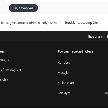
Cevap yaz
ile , Bug ve Sorun Bildirimi (Hediye Kazan!)
Ros18. - швеллер 24п
Bize ulaşın
Ş
eni
Forum istatistikleri
esajlar
Konular
rofil mesajları
Mesajlar
tivite
Kullanıcılar
Son üye
K