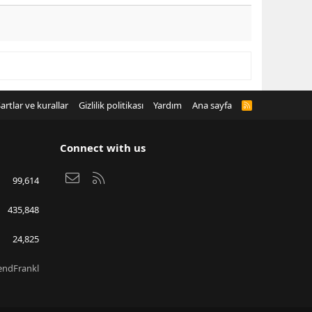
artlar ve kurallar
Gizlilik politikası
Yardım
Ana sayfa
R
S
S
Connect with us
Bize ulaşın
RSS
99,614
435,848
24,825
endFrankl