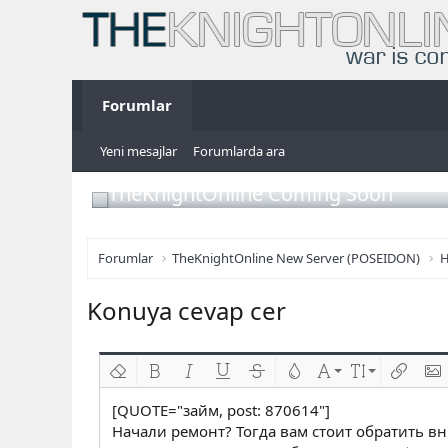
Forumlar
Yeni mesajlar
Forumlarda ara
TheKnightOnline Coming Soon
Forumlar
TheKnightOnline New Server (POSEIDON)
H
Konuya cevap cer
Biçimlendirmeyi kaldır
Kalın
Yatık
Altını çiz
Üzeri çizik
Metin rengi
Font ailesi
Font boyutu
Link ekl
Res
[QUOTE="займ, post: 870614"]
Начали ремонт? Тогда вам стоит обратить вн