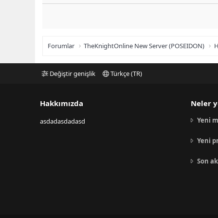
Forumlar
TheKnightOnline New Server (POSEIDON)
H
Değiştir genişlik
Türkçe (TR)
Hakkımızda
Neler y
Yeni m
asdadasdadasd
Yeni p
Son ak