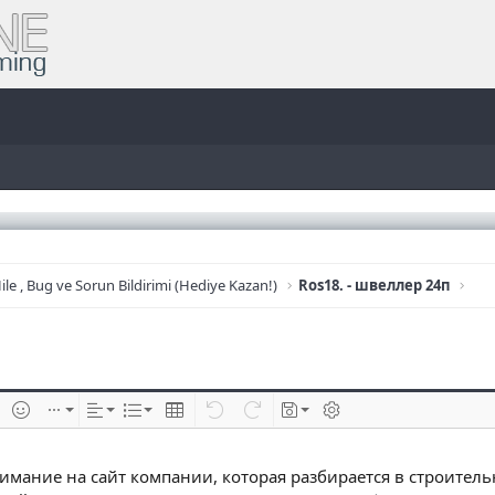
ile , Bug ve Sorun Bildirimi (Hediye Kazan!)
Ros18. - швеллер 24п
e
im ekle
İfadeler
Ekle
Hizalama
List
Insert table
Geri al
ileri al
Taslaklar
BB kodunu değiştir
имание на сайт компании, которая разбирается в строитель