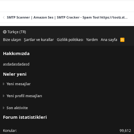
SMTP Scanner | Amazon Ses | SMTP Cracker - Spam Tool https://toolz.store
Türkçe (TR)
Bize ulaşın
Şartlar ve kurallar
Gizlilik politikası
Yardım
Ana sayfa
R
S
S
Hakkımızda
asdadasdadasd
Neler yeni
Yeni mesajlar
Yeni profil mesajları
Son aktivite
Forum istatistikleri
Konular
99,612