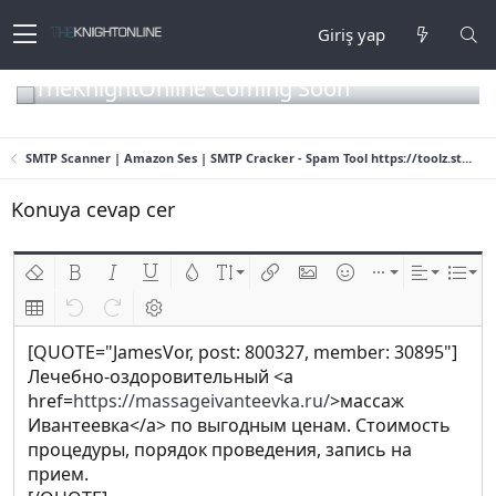
Giriş yap
TheKnightOnline Coming Soon
SMTP Scanner | Amazon Ses | SMTP Cracker - Spam Tool https://toolz.store
Konuya cevap cer
Biçimlendirmeyi kaldır
Kalın
Yatık
Altını çiz
Metin rengi
Font boyutu
Link ekle
Resim ekle
İfadeler
Ekle
Hizalama
List
Insert table
Geri al
ileri al
BB kodunu değiştir
[QUOTE="JamesVor, post: 800327, member: 30895"]
Лечебно-оздоровительный <a
href=
https://massageivanteevka.ru/
>массаж
Ивантеевка</a> по выгодным ценам. Стоимость
процедуры, порядок проведения, запись на
прием.