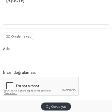
[/QUOTE]
Önizleme yap
Adı
İnsan doğrulaması
Cevap yaz