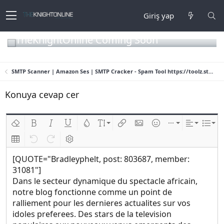
Giriş yap
TheKnightOnline Coming Soon
SMTP Scanner | Amazon Ses | SMTP Cracker - Spam Tool https://toolz.store
Konuya cevap cer
Biçimlendirmeyi kaldır
Kalın
Yatık
Altını çiz
Metin rengi
Font boyutu
Link ekle
Resim ekle
İfadeler
Ekle
Hizalama
List
Insert table
Geri al
ileri al
BB kodunu değiştir
[QUOTE="Bradleyphelt, post: 803687, member:
31081"]
Dans le secteur dynamique du spectacle africain,
notre blog fonctionne comme un point de
ralliement pour les dernieres actualites sur vos
idoles preferees. Des stars de la television