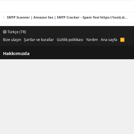
SMTP Scanner | Amazon Ses | SMTP Cracker - Spam Tool https://toolz.store
Türkçe (TR)
Bize ulaşın
Şartlar ve kurallar
Gizlilik politikası
Yardım
Ana sayfa
R
S
S
Hakkımızda
asdadasdadasd
Neler yeni
Yeni mesajlar
Yeni profil mesajları
Son aktivite
Forum istatistikleri
Konular
99,613