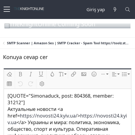
Giriş yap
TheKnightOnline Coming Soon
SMTP Scanner | Amazon Ses | SMTP Cracker - Spam Tool https://toolz.store
Konuya cevap cer
Biçimlendirmeyi kaldır
Kalın
Yatık
Altını çiz
Metin rengi
Font boyutu
Link ekle
Resim ekle
İfadeler
Ekle
Hizalama
List
Insert table
Geri al
ileri al
BB kodunu değiştir
[QUOTE="Simonaduck, post: 804368, member:
31212"]
Актуальные новости <a
href=
https://novosti24.kyiv.ua/
>
https://novosti24.kyi
v.ua
</a> Украины и мира: политика, экономика,
общество, спорт и культура. Оперативная