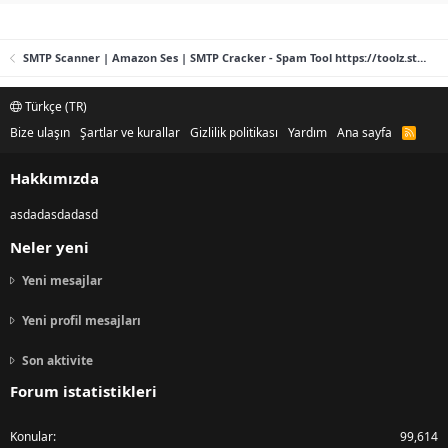
SMTP Scanner | Amazon Ses | SMTP Cracker - Spam Tool https://toolz.store
Türkçe (TR)
Bize ulaşın
Şartlar ve kurallar
Gizlilik politikası
Yardım
Ana sayfa
R
S
S
Hakkımızda
asdadasdadasd
Neler yeni
Yeni mesajlar
Yeni profil mesajları
Son aktivite
Forum istatistikleri
Konular
99,614