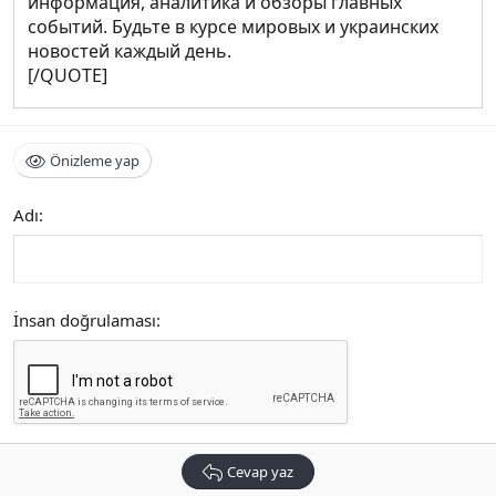
информация, аналитика и обзоры главных
событий. Будьте в курсе мировых и украинских
новостей каждый день.
[/QUOTE]
Önizleme yap
Adı
İnsan doğrulaması
Cevap yaz