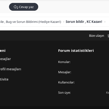
Cevap yaz
ile , Bug ve Sorun Bildirimi (Hediye Kazan!)
Sorun bildir , KC Kazan!
Bize ulaşın
Ş
eni
Forum istatistikleri
esajlar
Konular
rofil mesajları
Mesajlar
tivite
Kullanıcılar
Son üye
K