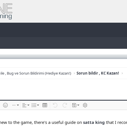
ile , Bug ve Sorun Bildirimi (Hediye Kazan!)
Sorun bildir , KC Kazan!
e
im ekle
İfadeler
Ekle
Hizalama
List
Insert table
Geri al
ileri al
Taslaklar
BB kodunu değiştir
 new to the game, there's a useful guide on
satta king
that I rec