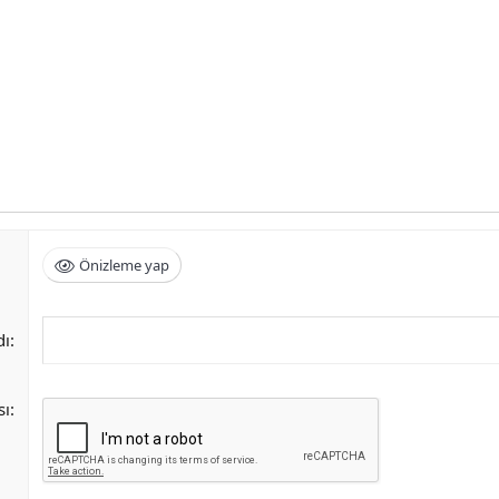
Önizleme yap
dı
sı