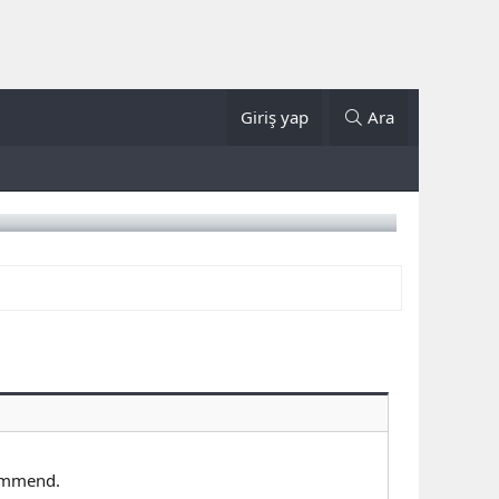
Giriş yap
Ara
ommend.