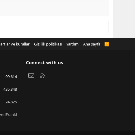
artlar ve kurallar
Gizlilik politikası
Yardım
Ana sayfa
R
S
S
Connect with us
Bize ulaşın
RSS
99,614
435,848
24,825
endFrankl