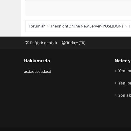
Forumlar
TheKnightOnline New Server (POSEIDON)
H
Değiştir genişlik
Türkçe (TR)
Hakkımızda
Neler y
Yeni m
asdadasdadasd
Yeni p
Son ak