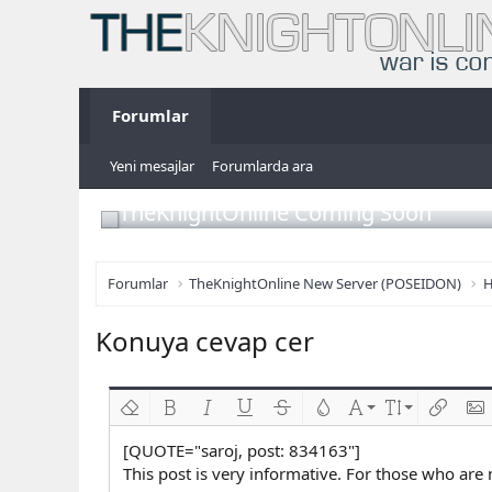
Forumlar
Yeni mesajlar
Forumlarda ara
TheKnightOnline Coming Soon
Forumlar
TheKnightOnline New Server (POSEIDON)
H
Konuya cevap cer
Biçimlendirmeyi kaldır
Kalın
Yatık
Altını çiz
Üzeri çizik
Metin rengi
Font ailesi
Font boyutu
Link ekl
Res
[QUOTE="saroj, post: 834163"]
This post is very informative. For those who are