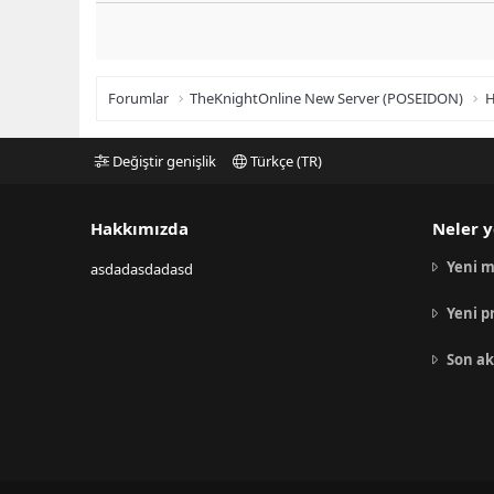
Forumlar
TheKnightOnline New Server (POSEIDON)
H
Değiştir genişlik
Türkçe (TR)
Hakkımızda
Neler y
Yeni m
asdadasdadasd
Yeni p
Son ak