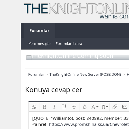
Forumlar
Yeni mesajlar
Forumlarda ara
TheKnightOnline Coming Soon
Forumlar
TheKnightOnline New Server (POSEIDON)
H
Konuya cevap cer
Biçimlendirmeyi kaldır
Kalın
Yatık
Altını çiz
Üzeri çizik
Metin rengi
Font ailesi
Font boyutu
Link ekl
Res
[QUOTE="Williamtot, post: 840892, member: 33
<a href=
https://www.promshina.ks.ua/ChevroletNi