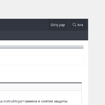
Giriş yap
Ara
-instruktsija/
>замена и снятие защиты