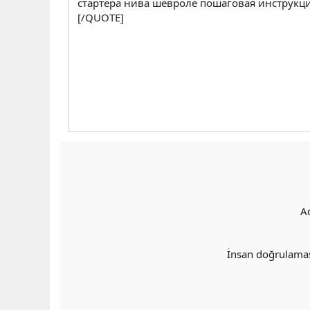
стартера нива шевроле пошаговая инструкц
[/QUOTE]
A
İnsan doğrulama