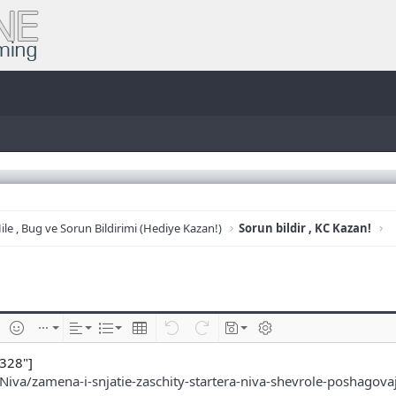
ile , Bug ve Sorun Bildirimi (Hediye Kazan!)
Sorun bildir , KC Kazan!
e
im ekle
İfadeler
Ekle
Hizalama
List
Insert table
Geri al
ileri al
Taslaklar
BB kodunu değiştir
328"]
va/zamena-i-snjatie-zaschity-startera-niva-shevrole-poshagovaja