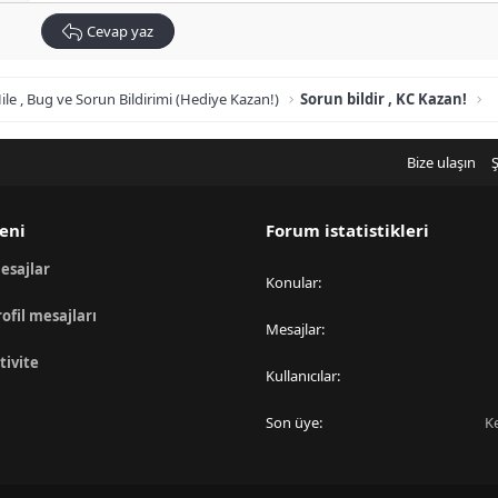
Cevap yaz
ile , Bug ve Sorun Bildirimi (Hediye Kazan!)
Sorun bildir , KC Kazan!
Bize ulaşın
Ş
eni
Forum istatistikleri
esajlar
Konular
rofil mesajları
Mesajlar
tivite
Kullanıcılar
Son üye
K