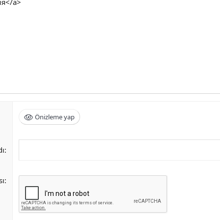
ия</a>
Önizleme yap
dı
sı