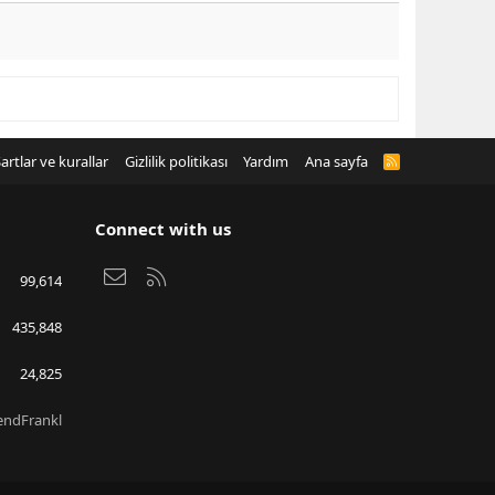
artlar ve kurallar
Gizlilik politikası
Yardım
Ana sayfa
R
S
S
Connect with us
Bize ulaşın
RSS
99,614
435,848
24,825
endFrankl