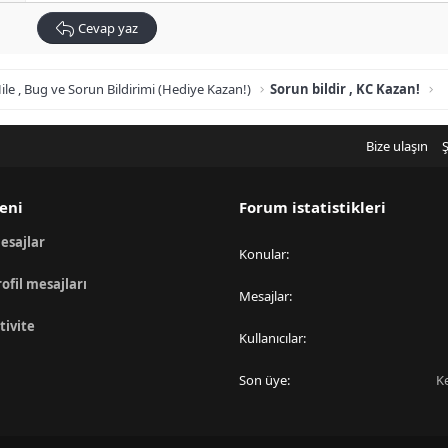
Cevap yaz
ile , Bug ve Sorun Bildirimi (Hediye Kazan!)
Sorun bildir , KC Kazan!
Bize ulaşın
Ş
eni
Forum istatistikleri
esajlar
Konular
rofil mesajları
Mesajlar
tivite
Kullanıcılar
Son üye
K