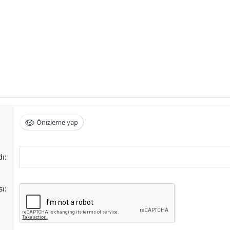
Önizleme yap
dı
sı