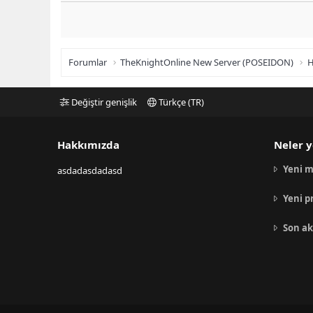
Forumlar
TheKnightOnline New Server (POSEIDON)
H
Değiştir genişlik
Türkçe (TR)
Hakkımızda
Neler y
Yeni m
asdadasdadasd
Yeni p
Son ak