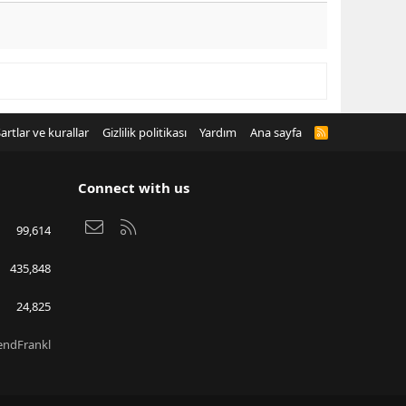
artlar ve kurallar
Gizlilik politikası
Yardım
Ana sayfa
R
S
S
Connect with us
Bize ulaşın
RSS
99,614
435,848
24,825
endFrankl