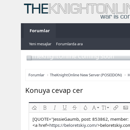
Forumlar
Yeni mesajlar
Forumlarda ara
TheKnightOnline Coming Soon
Forumlar
TheKnightOnline New Server (POSEIDON)
H
Konuya cevap cer
Biçimlendirmeyi kaldır
Kalın
Yatık
Altını çiz
Üzeri çizik
Metin rengi
Font ailesi
Font boyutu
Link ekl
Res
[QUOTE="JessieGaumb, post: 853862, member:
<a href=
https://beloretskiy.com/
>beloretskiy.c