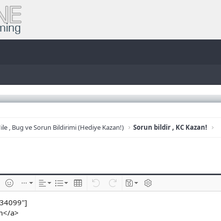
ile , Bug ve Sorun Bildirimi (Hediye Kazan!)
Sorun bildir , KC Kazan!
e
im ekle
İfadeler
Ekle
Hizalama
List
Insert table
Geri al
ileri al
Taslaklar
BB kodunu değiştir
 34099"]
om</a>