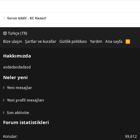
Sorun bildir , KC Kazan!
Türkçe (TR)
Bize ulaşın
Şartlar ve kurallar
Gizlilik politikası
Yardım
Ana sayfa
R
S
S
Hakkımızda
asdadasdadasd
Neler yeni
Yeni mesajlar
Yeni profil mesajları
Son aktivite
Forum istatistikleri
Konular
99,612