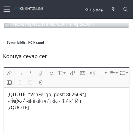
Giriş yap
TheKnightOnline Coming Soon
Sorun bildir , KC Kazan!
Konuya cevap cer
Biçimlendirmeyi kaldır
Kalın
Yatık
Altını çiz
Metin rengi
Font boyutu
Link ekle
Resim ekle
İfadeler
Ekle
Hizalama
List
Insert table
Geri al
ileri al
BB kodunu değiştir
[QUOTE="VrnFergo, post: 862569"]
सर्वश्रेष्ठ कैसीनो
तीन पत्ती रोलर
कैसीनो दिन
[/QUOTE]