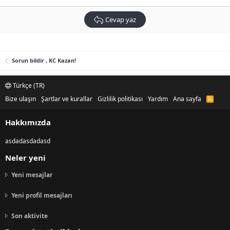
Cevap yaz
Sorun bildir , KC Kazan!
Türkçe (TR)
Bize ulaşın
Şartlar ve kurallar
Gizlilik politikası
Yardım
Ana sayfa
R
S
S
Hakkımızda
asdadasdadasd
Neler yeni
Yeni mesajlar
Yeni profil mesajları
Son aktivite