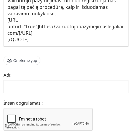
Vairuotojo pažymėjimas turi būti registruojamas
pagal tą pačią procedūrą, kaip ir išduodamas
vairavimo mokyklose,
[URL
unfurl="true"]https://vairuotojopazymejimaslegaliai.
com/[/URL]
[/QUOTE]
Önizleme yap
Adı
İnsan doğrulaması