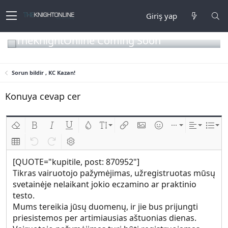
Giriş yap
TheKnightOnline Coming Soon
Sorun bildir , KC Kazan!
Konuya cevap cer
Biçimlendirmeyi kaldır
Kalın
Yatık
Altını çiz
Metin rengi
Font boyutu
Link ekle
Resim ekle
İfadeler
Ekle
Hizalama
List
Insert table
Geri al
ileri al
BB kodunu değiştir
[QUOTE="kupitile, post: 870952"]
Tikras vairuotojo pažymėjimas, užregistruotas mūsų
svetainėje nelaikant jokio eczamino ar praktinio
testo.
Mums tereikia jūsų duomenų, ir jie bus prijungti
priesistemos per artimiausias aštuonias dienas.