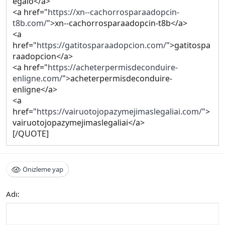
egalo</a>
<a href="
https://xn--cachorrosparaadopcin-
t8b.com/
">xn--cachorrosparaadopcin-t8b</a>
<a
href="
https://gatitosparaadopcion.com/
">gatitospa
raadopcion</a>
<a href="
https://acheterpermisdeconduire-
enligne.com/
">acheterpermisdeconduire-
enligne</a>
<a
href="
https://vairuotojopazymejimaslegaliai.com/
">
vairuotojopazymejimaslegaliai</a>
[/QUOTE]
Önizleme yap
Adı