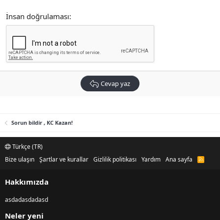
İnsan doğrulaması
Cevap yaz
Sorun bildir , KC Kazan!
Türkçe (TR)
Bize ulaşın
Şartlar ve kurallar
Gizlilik politikası
Yardım
Ana sayfa
R
S
S
Hakkımızda
asdadasdadasd
Neler yeni