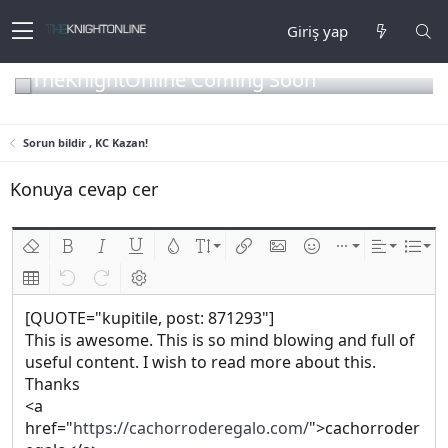
Giriş yap
TheKnightOnline Coming Soon
Sorun bildir , KC Kazan!
Konuya cevap cer
Biçimlendirmeyi kaldır
Kalın
Yatık
Altını çiz
Metin rengi
Font boyutu
Link ekle
Resim ekle
İfadeler
Ekle
Hizalama
List
Insert table
Geri al
ileri al
BB kodunu değiştir
[QUOTE="kupitile, post: 871293"]
This is awesome. This is so mind blowing and full of
useful content. I wish to read more about this.
Thanks
<a
href="
https://cachorroderegalo.com/
">cachorroder