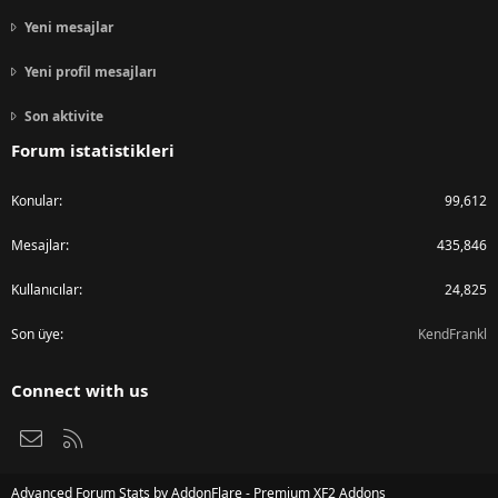
Yeni mesajlar
Yeni profil mesajları
Son aktivite
Forum istatistikleri
Konular
99,612
Mesajlar
435,846
Kullanıcılar
24,825
Son üye
KendFrankl
Connect with us
Bize ulaşın
RSS
Advanced Forum Stats by
AddonFlare - Premium XF2 Addons