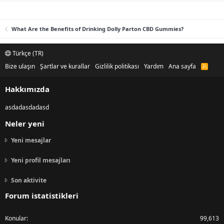
What Are the Benefits of Drinking Dolly Parton CBD Gummies?
Türkçe (TR)
Bize ulaşın
Şartlar ve kurallar
Gizlilik politikası
Yardım
Ana sayfa
R
S
S
Hakkımızda
asdadasdadasd
Neler yeni
Yeni mesajlar
Yeni profil mesajları
Son aktivite
Forum istatistikleri
Konular
99,613