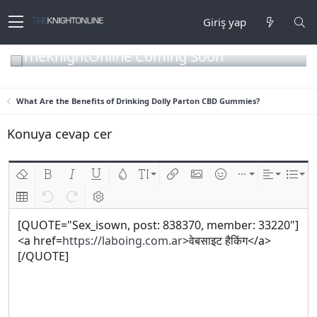
Giriş yap
TheKnightOnline Coming Soon
What Are the Benefits of Drinking Dolly Parton CBD Gummies?
Konuya cevap cer
Biçimlendirmeyi kaldır
Kalın
Yatık
Altını çiz
Metin rengi
Font boyutu
Link ekle
Resim ekle
İfadeler
Ekle
Hizalama
List
Insert table
Geri al
ileri al
BB kodunu değiştir
[QUOTE="Sex_isown, post: 838370, member: 33220"]
<a href=
https://laboing.com.ar
>वेबसाइट हैकिंग</a>
[/QUOTE]