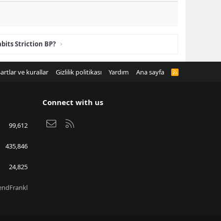
bits Striction BP?
artlar ve kurallar
Gizlilik politikası
Yardım
Ana sayfa
R
S
S
Connect with us
Bize ulaşın
RSS
99,612
435,846
24,825
endFrankl