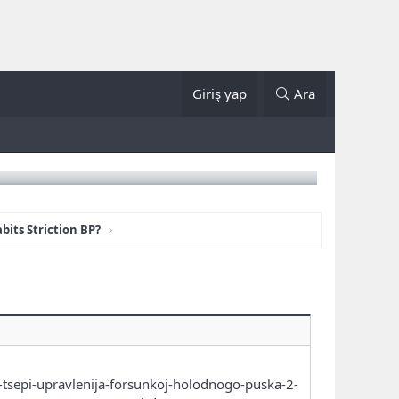
Giriş yap
Ara
bits Striction BP?
tsepi-upravlenija-forsunkoj-holodnogo-puska-2-