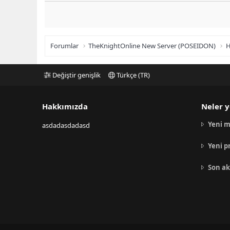
Forumlar
TheKnightOnline New Server (POSEIDON)
H
Değiştir genişlik
Türkçe (TR)
Hakkımızda
Neler y
Yeni m
asdadasdadasd
Yeni p
Son ak