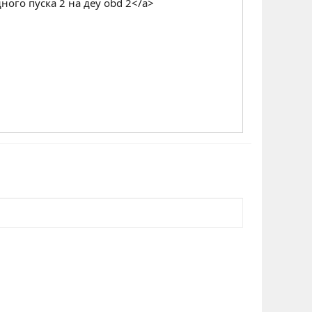
ого пуска 2 на деу obd 2</a>