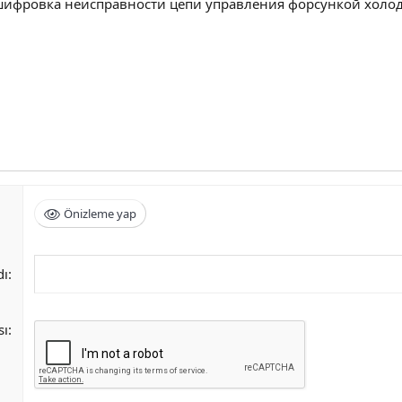
шифровка неисправности цепи управления форсункой холодн
Önizleme yap
dı
sı