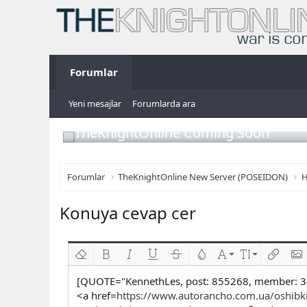
Forumlar
Yeni mesajlar
Forumlarda ara
TheKnightOnline Coming Soon
Forumlar
TheKnightOnline New Server (POSEIDON)
H
Konuya cevap cer
Biçimlendirmeyi kaldır
Kalın
Yatık
Altını çiz
Üzeri çizik
Metin rengi
Font ailesi
Font boyutu
Link ekl
Res
[QUOTE="KennethLes, post: 855268, member: 3
<a href=
https://www.autorancho.com.ua/oshibki