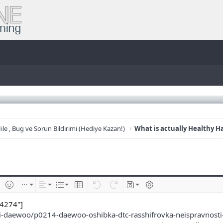
ile , Bug ve Sorun Bildirimi (Hediye Kazan!)
What is actually Healthy Ha
e
im ekle
İfadeler
Ekle
Hizalama
List
Insert table
Geri al
ileri al
Taslaklar
BB kodunu değiştir
4274"]
-daewoo/p0214-daewoo-oshibka-dtc-rasshifrovka-neispravnosti-