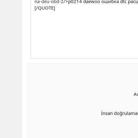
na-deu-obd-2/
>p0214 daewoo ошибка dtc рас
[/QUOTE]
A
İnsan doğrulama