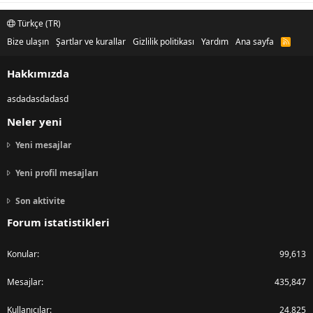
Türkçe (TR)
Bize ulaşın
Şartlar ve kurallar
Gizlilik politikası
Yardım
Ana sayfa
R
S
S
Hakkımızda
asdadasdadasd
Neler yeni
Yeni mesajlar
Yeni profil mesajları
Son aktivite
Forum istatistikleri
Konular
99,613
Mesajlar
435,847
Kullanıcılar
24,825