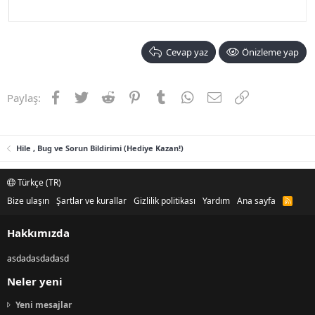
Cevap yaz
Önizleme yap
Facebook
Twitter
Reddit
Pinterest
Tumblr
WhatsApp
E-posta
Link
Paylaş:
Hile , Bug ve Sorun Bildirimi (Hediye Kazan!)
Türkçe (TR)
Bize ulaşın
Şartlar ve kurallar
Gizlilik politikası
Yardım
Ana sayfa
R
S
S
Hakkımızda
asdadasdadasd
Neler yeni
Yeni mesajlar