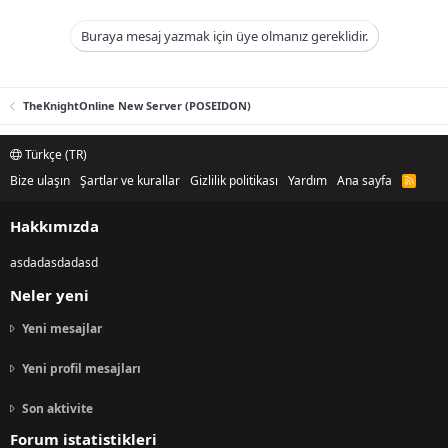
Buraya mesaj yazmak için üye olmanız gereklidir.
TheKnightOnline New Server (POSEIDON)
Türkçe (TR)
Bize ulaşın
Şartlar ve kurallar
Gizlilik politikası
Yardım
Ana sayfa
R
S
S
Hakkımızda
asdadasdadasd
Neler yeni
Yeni mesajlar
Yeni profil mesajları
Son aktivite
Forum istatistikleri