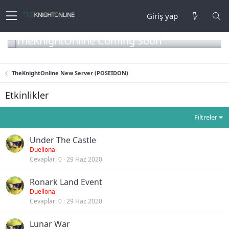
Giriş yap
TheKnightOnline Coming Soon
TheKnightOnline New Server (POSEIDON)
Etkinlikler
Filtreler
Under The Castle
Duellona
Cevaplar
0
29 Haz 2020
Ronark Land Event
Duellona
Cevaplar
0
29 Haz 2020
Lunar War