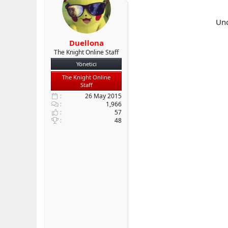
b
ı
a
ç
Und
ş
t
l
a
Duellona
a
r
The Knight Online Staff
t
i
a
h
Yönetici
n
i
The Knight Online
Staff
26 May 2015
1,966
57
48