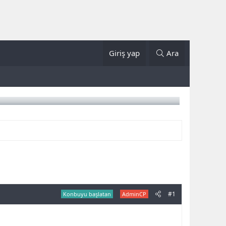
Giriş yap
Ara
#1
Konbuyu başlatan
AdminCP