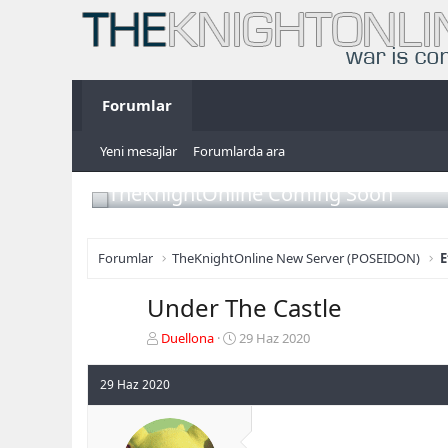
Forumlar
Yeni mesajlar
Forumlarda ara
TheKnightOnline Coming Soon
Forumlar
TheKnightOnline New Server (POSEIDON)
E
Under The Castle
K
B
Duellona
29 Haz 2020
o
a
n
ş
29 Haz 2020
b
l
u
a
y
n
u
g