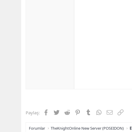
Facebook
Twitter
Reddit
Pinterest
Tumblr
WhatsApp
E-posta
Link
Paylaş:
Forumlar
TheKnightOnline New Server (POSEIDON)
E