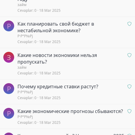
a
ş
займ
r
Cevaplar
0
18 Mar 2025
y
b
O
Как планировать свой бюджет в
e
Р
n
k
нестабильной экономике?
a
l
Р·Р°Р№Рј
Cevaplar
0
18 Mar 2025
y
i
b
y
O
Какие новости экономики нельзя
e
o
З
n
k
пропускать?
r
a
l
займ
Cevaplar
0
18 Mar 2025
y
i
b
y
O
Почему кредитные ставки растут?
e
o
Р
n
Р·Р°Р№Рј
k
r
Cevaplar
0
18 Mar 2025
a
l
y
i
O
Какие экономические прогнозы сбываются?
b
y
Р
n
Р·Р°Р№Рј
e
o
Cevaplar
0
18 Mar 2025
a
k
r
y
l