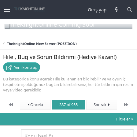
Giriş yap
TheKnightOnline Coming Soon
TheKnightOnline New Server (POSEIDON)
Hile , Bug ve Sorun Bildirimi (Hediye Kazan!)
Yeni konu aç
Bu kategoride konu açarak Hile kullananları bildirebilir ve ya oyun içi
tespit etmiş olduğunuz bugları bildirebilirsiniz, her tür bildirim için resim
veya video gereklidir.
First
Son
Önceki
387 of 955
Sonraki
Filtreler