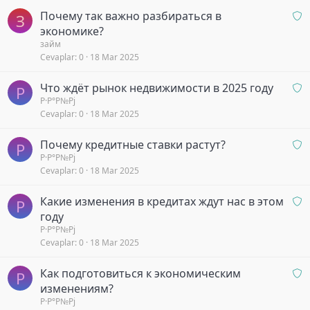
o
b
O
Почему так важно разбираться в
r
e
З
n
k
экономике?
a
l
займ
Cevaplar
0
18 Mar 2025
y
i
b
y
O
Что ждёт рынок недвижимости в 2025 году
e
o
Р
n
Р·Р°Р№Рј
k
r
Cevaplar
0
18 Mar 2025
a
l
y
i
O
Почему кредитные ставки растут?
b
y
Р
n
Р·Р°Р№Рј
e
o
Cevaplar
0
18 Mar 2025
a
k
r
y
l
O
Какие изменения в кредитах ждут нас в этом
b
Р
i
n
году
e
y
a
Р·Р°Р№Рј
k
o
Cevaplar
0
18 Mar 2025
y
l
r
b
i
O
Как подготовиться к экономическим
e
y
Р
n
k
изменениям?
o
a
l
Р·Р°Р№Рј
r