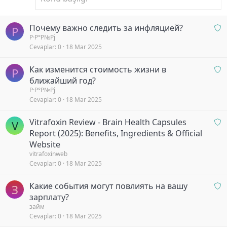
O
Почему важно следить за инфляцией?
Р
n
Р·Р°Р№Рј
Cevaplar
0
18 Mar 2025
a
y
O
Как изменится стоимость жизни в
b
Р
n
ближайший год?
e
a
Р·Р°Р№Рј
k
Cevaplar
0
18 Mar 2025
y
l
b
i
O
Vitrafoxin Review - Brain Health Capsules
e
y
V
n
k
Report (2025): Benefits, Ingredients & Official
o
a
l
Website
r
y
i
vitrafoxinweb
b
Cevaplar
0
18 Mar 2025
y
e
o
k
O
Какие события могут повлиять на вашу
r
З
l
n
зарплату?
i
a
займ
Cevaplar
0
18 Mar 2025
y
y