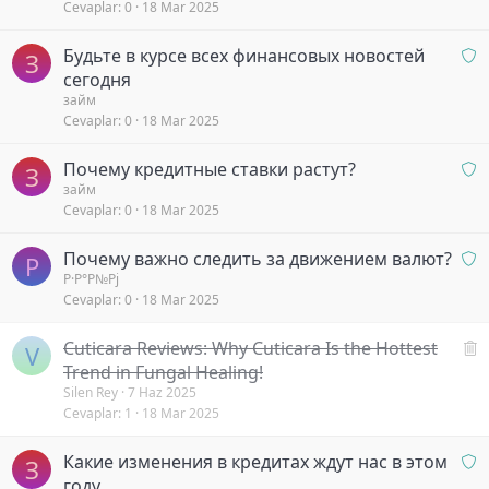
Cevaplar
0
18 Mar 2025
y
i
b
y
O
Будьте в курсе всех финансовых новостей
e
o
З
n
k
сегодня
r
a
l
займ
Cevaplar
0
18 Mar 2025
y
i
b
y
O
Почему кредитные ставки растут?
e
o
З
n
займ
k
r
Cevaplar
0
18 Mar 2025
a
l
y
i
O
Почему важно следить за движением валют?
b
y
Р
n
Р·Р°Р№Рј
e
o
Cevaplar
0
18 Mar 2025
a
k
r
y
l
S
Cuticara Reviews: Why Cuticara Is the Hottest
b
V
i
i
Trend in Fungal Healing!
e
y
l
Silen Rey
7 Haz 2025
k
o
Cevaplar
1
18 Mar 2025
i
l
r
n
i
O
Какие изменения в кредитах ждут нас в этом
y
З
n
i
году
o