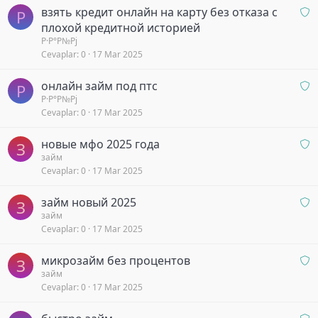
r
O
взять кредит онлайн на карту без отказа с
b
Р
i
n
плохой кредитной историей
e
y
a
Р·Р°Р№Рј
k
o
Cevaplar
0
17 Mar 2025
y
l
r
b
i
O
онлайн займ под птс
e
y
Р
n
Р·Р°Р№Рј
k
o
Cevaplar
0
17 Mar 2025
a
l
r
y
i
O
новые мфо 2025 года
b
y
З
n
займ
e
o
Cevaplar
0
17 Mar 2025
a
k
r
y
l
O
займ новый 2025
b
З
i
n
займ
e
y
Cevaplar
0
17 Mar 2025
a
k
o
y
l
r
O
микрозайм без процентов
b
З
i
n
займ
e
y
Cevaplar
0
17 Mar 2025
a
k
o
y
l
r
O