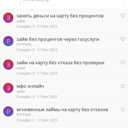
O
занять деньги на карту без процентов
З
n
займ
Cevaplar
0
17 Mar 2025
a
y
O
займ без процентов через госуслуги
b
Р
n
Р·Р°Р№Рј
e
Cevaplar
0
17 Mar 2025
a
k
y
l
O
займ на карту без отказа без проверки
b
З
i
n
займ
e
y
Cevaplar
0
17 Mar 2025
a
k
o
y
l
r
O
мфо онлайн
b
З
i
n
займ
e
y
Cevaplar
0
17 Mar 2025
a
k
o
y
l
r
O
мгновенные займы на карту без отказов
b
Р
i
n
Р·Р°Р№Рј
e
y
Cevaplar
0
17 Mar 2025
a
k
o
y
l