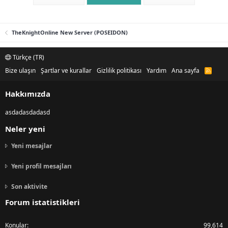
e
o
k
r
l
TheKnightOnline New Server (POSEIDON)
i
y
Türkçe (TR)
o
r
Bize ulaşın
Şartlar ve kurallar
Gizlilik politikası
Yardım
Ana sayfa
R
S
S
Hakkımızda
asdadasdadasd
Neler yeni
Yeni mesajlar
Yeni profil mesajları
Son aktivite
Forum istatistikleri
Konular
99,614