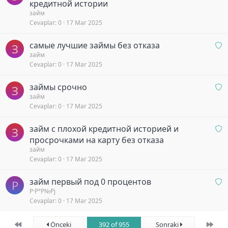
n
кредитной истории
e
o
a
займ
k
r
Cevaplar
0
17 Mar 2025
y
l
b
i
O
самые лучшие займы без отказа
e
y
З
n
займ
k
o
Cevaplar
0
17 Mar 2025
a
l
r
y
i
O
займы срочно
b
y
З
n
займ
e
o
Cevaplar
0
17 Mar 2025
a
k
r
y
l
O
займ с плохой кредитной историей и
b
З
i
n
просрочками на карту без отказа
e
y
a
займ
k
o
Cevaplar
0
17 Mar 2025
y
l
r
b
i
O
займ первый под 0 процентов
e
y
Р
n
Р·Р°Р№Рј
k
o
Cevaplar
0
17 Mar 2025
a
l
r
y
i
b
y
First
Son
Önceki
392 of 955
Sonraki