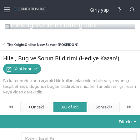
Giriş yap
TheKnightOnline Coming Soon
TheKnightOnline New Server (POSEIDON)
Hile , Bug ve Sorun Bildirimi (Hediye Kazan!)
Yeni konu aç
Bu kategoride konu açarak Hile kullananları bildirebilir ve ya oyun içi
tespit etmiş olduğunuz bugları bildirebilirsiniz, her tür bildirim için resim
veya video gereklidir.
First
Son
Önceki
392 of 955
Sonraki
Filtreler