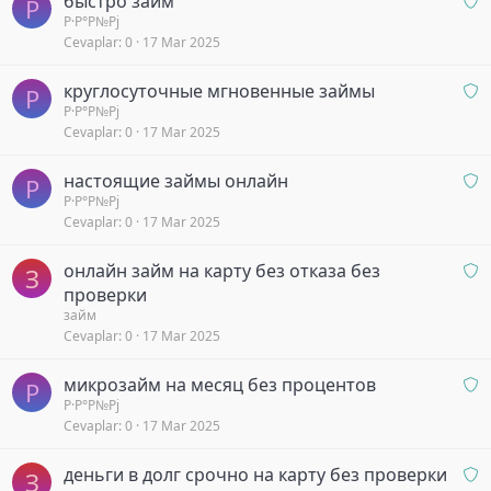
быстро займ
b
Р
i
n
Р·Р°Р№Рј
e
y
Cevaplar
0
17 Mar 2025
a
k
o
y
l
r
O
круглосуточные мгновенные займы
b
Р
i
n
Р·Р°Р№Рј
e
y
Cevaplar
0
17 Mar 2025
a
k
o
y
l
r
O
настоящие займы онлайн
b
Р
i
n
Р·Р°Р№Рј
e
y
Cevaplar
0
17 Mar 2025
a
k
o
y
l
r
O
онлайн займ на карту без отказа без
b
З
i
n
проверки
e
y
a
займ
k
o
Cevaplar
0
17 Mar 2025
y
l
r
b
i
O
микрозайм на месяц без процентов
e
y
Р
n
Р·Р°Р№Рј
k
o
Cevaplar
0
17 Mar 2025
a
l
r
y
i
O
деньги в долг срочно на карту без проверки
b
y
З