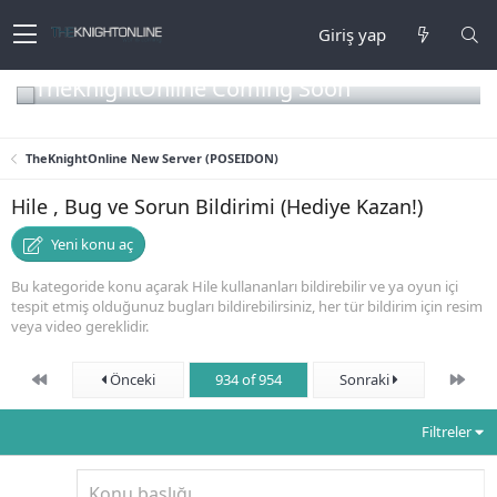
Giriş yap
TheKnightOnline Coming Soon
TheKnightOnline New Server (POSEIDON)
Hile , Bug ve Sorun Bildirimi (Hediye Kazan!)
Yeni konu aç
Bu kategoride konu açarak Hile kullananları bildirebilir ve ya oyun içi
tespit etmiş olduğunuz bugları bildirebilirsiniz, her tür bildirim için resim
veya video gereklidir.
First
Son
Önceki
934 of 954
Sonraki
Filtreler