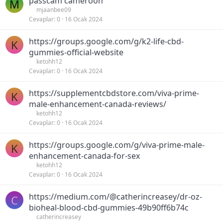
passcam cameroon
M
ş
mjaanbee09
Cevaplar
0
16 Ocak 2024
https://groups.google.com/g/k2-life-cbd-
K
gummies-official-website
ketohh12
Cevaplar
0
16 Ocak 2024
https://supplementcbdstore.com/viva-prime-
K
male-enhancement-canada-reviews/
ketohh12
Cevaplar
0
16 Ocak 2024
https://groups.google.com/g/viva-prime-male-
K
enhancement-canada-for-sex
ketohh12
Cevaplar
0
16 Ocak 2024
https://medium.com/@catherincreasey/dr-oz-
C
bioheal-blood-cbd-gummies-49b90ff6b74c
catherincreasey