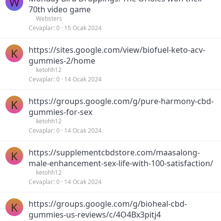
W
70th video game
Websters
Cevaplar
0
15 Ocak 2024
https://sites.google.com/view/biofuel-keto-acv-
K
gummies-2/home
ketohh12
Cevaplar
0
14 Ocak 2024
https://groups.google.com/g/pure-harmony-cbd-
K
gummies-for-sex
ketohh12
Cevaplar
0
14 Ocak 2024
https://supplementcbdstore.com/maasalong-
K
male-enhancement-sex-life-with-100-satisfaction/
ketohh12
Cevaplar
0
14 Ocak 2024
https://groups.google.com/g/bioheal-cbd-
K
gummies-us-reviews/c/4O4Bx3pitj4