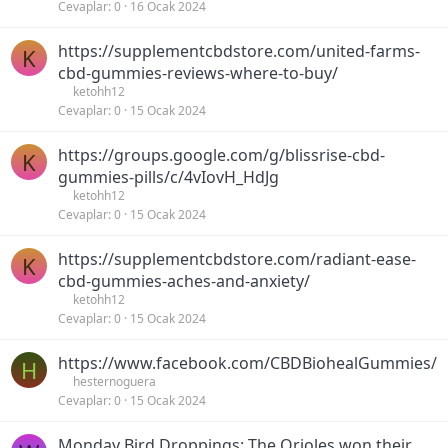
Cevaplar
0
16 Ocak 2024
https://supplementcbdstore.com/united-farms-
K
cbd-gummies-reviews-where-to-buy/
ketohh12
Cevaplar
0
15 Ocak 2024
https://groups.google.com/g/blissrise-cbd-
K
gummies-pills/c/4vIovH_HdJg
ketohh12
Cevaplar
0
15 Ocak 2024
https://supplementcbdstore.com/radiant-ease-
K
cbd-gummies-aches-and-anxiety/
ketohh12
Cevaplar
0
15 Ocak 2024
https://www.facebook.com/CBDBiohealGummies/
H
hesternoguera
Cevaplar
0
15 Ocak 2024
Monday Bird Droppings: The Orioles won their