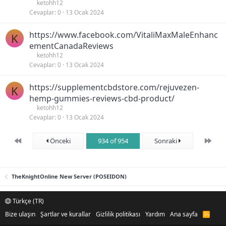
ketohh12
Cevaplar
0
13 Ocak 2024
https://www.facebook.com/VitaliMaxMaleEnhanc
K
ementCanadaReviews
ketohh12
Cevaplar
0
13 Ocak 2024
https://supplementcbdstore.com/rejuvezen-
K
hemp-gummies-reviews-cbd-product/
ketohh12
Cevaplar
0
13 Ocak 2024
First
Son
Önceki
934 of 954
Sonraki
TheKnightOnline New Server (POSEIDON)
Türkçe (TR)
Bize ulaşın
Şartlar ve kurallar
Gizlilik politikası
Yardım
Ana sayfa
R
S