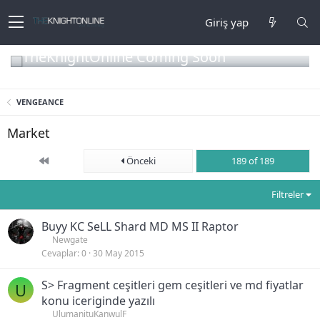
Giriş yap
TheKnightOnline Coming Soon
VENGEANCE
Market
First
Önceki
189 of 189
Filtreler
Buyy KC SeLL Shard MD MS II Raptor
Newgate
Cevaplar
0
30 May 2015
S> Fragment ceşitleri gem ceşitleri ve md fiyatlar
U
konu iceriginde yazılı
UlumanituKanwulF