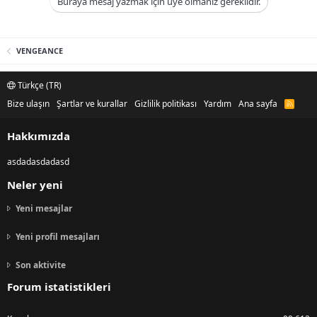
Buraya mesaj yazmak için üye olmanız gereklidir.
VENGEANCE
Türkçe (TR)
Bize ulaşın
Şartlar ve kurallar
Gizlilik politikası
Yardım
Ana sayfa
R
S
S
Hakkımızda
asdadasdadasd
Neler yeni
Yeni mesajlar
Yeni profil mesajları
Son aktivite
Forum istatistikleri