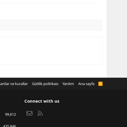
artlar ve kurallar
Gizlilik politikası
Yardım
Ana sayfa
R
S
S
Connect with us
Bize ulaşın
RSS
99,612
435,846