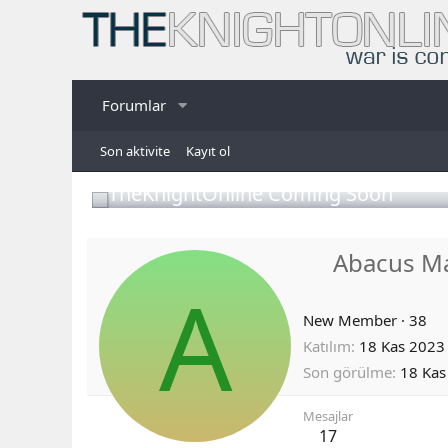
Forumlar
Son aktivite
Kayıt ol
TheKnightOnline Coming Soon
Abacus M
A
New Member
·
38
Katılım
18 Kas 2023
Son görülme
18 Kas
Mesajlar
17