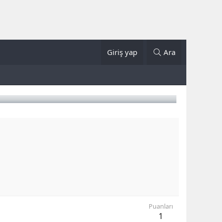
Giriş yap
Ara
Puanları
1