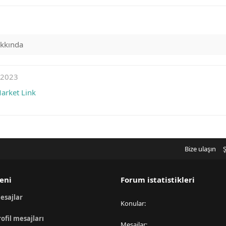
kkında
 2023
arket Link
Bize ulaşın
Ş
eni
Forum istatistikleri
esajlar
Konular
rofil mesajları
Mesajlar