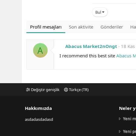
Bul
Profil mesajları
Son aktivite
Gönderiler
Ha
Abacus Market2nOngt
18 Kas
A
I recommend this best site
Abacus M
Değiştir genişlik
Türkçe (TR)
Hakkımızda
Neler y
Yeni m
asdadasdadasd
Yeni p