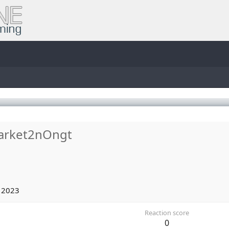
arket2nOngt
 2023
Reaction score
0