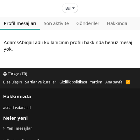
Bul
Profil mesajları
Son aktivite
Gönderiler
Hakkında
AdamsAbigail adlı kullanıcının profili hakkında henüz mesaj
yok.
Türkçe (TR)
Bize ulaşın
Şartlar ve kurallar
Gizlilik politikası
Yardım
Ana sayfa
R
S
S
Hakkımızda
asdadasdadasd
Neler yeni
Yeni mesajlar