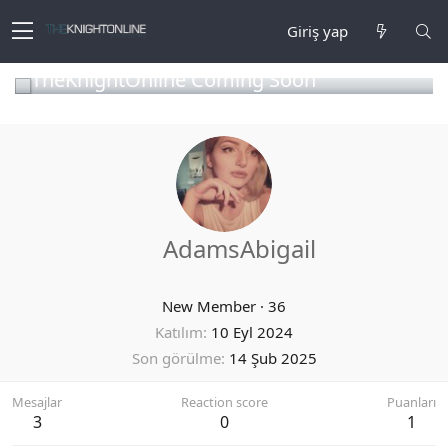
Giriş yap
TheKnightOnline Coming Soon
AdamsAbigail
New Member
·
36
Katılım
10 Eyl 2024
Son görülme
14 Şub 2025
Mesajlar
Reaction score
Puanları
3
0
1