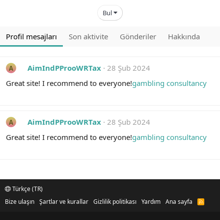
Bul
Profil mesajları
Son aktivite
Gönderiler
Hakkında
AimIndPProoWRTax
28 Şub 2024
A
Great site! I recommend to everyone!
gambling consultancy
AimIndPProoWRTax
28 Şub 2024
A
Great site! I recommend to everyone!
gambling consultancy
Türkçe (TR)
Bize ulaşın
Şartlar ve kurallar
Gizlilik politikası
Yardım
Ana sayfa
R
S
S