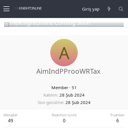
Giriş yap
TheKnightOnline Coming Soon
A
AimIndPProoWRTax
Member
·
51
Katılım
28 Şub 2024
Son görülme
28 Şub 2024
Mesajlar
Reaction score
Puanları
49
0
6