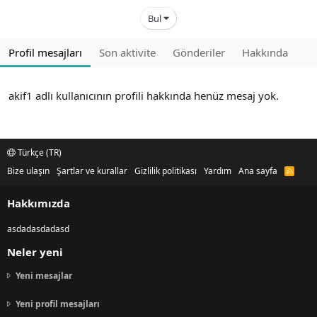
Bul
Profil mesajları
Son aktivite
Gönderiler
Hakkında
akif1 adlı kullanıcının profili hakkında henüz mesaj yok.
Türkçe (TR)
Bize ulaşın
Şartlar ve kurallar
Gizlilik politikası
Yardım
Ana sayfa
R
S
S
Hakkımızda
asdadasdadasd
Neler yeni
Yeni mesajlar
Yeni profil mesajları