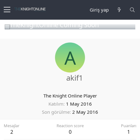
Giriş yap
TheKnightOnline Coming Soon
A
akif1
The Knight Online Player
Katılım
1 May 2016
Son görülme
2 May 2016
Mesajlar
Reaction score
Puanları
2
0
1