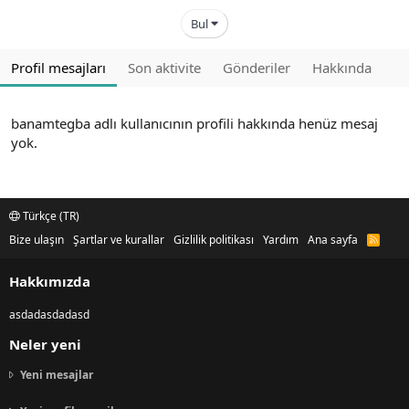
Bul
Profil mesajları
Son aktivite
Gönderiler
Hakkında
banamtegba adlı kullanıcının profili hakkında henüz mesaj
yok.
Türkçe (TR)
Bize ulaşın
Şartlar ve kurallar
Gizlilik politikası
Yardım
Ana sayfa
R
S
S
Hakkımızda
asdadasdadasd
Neler yeni
Yeni mesajlar