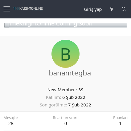
Giriş yap
TheKnightOnline Coming Soon
B
banamtegba
New Member
·
39
Katılım
6 Şub 2022
Son görülme
7 Şub 2022
Mesajlar
Reaction score
Puanları
28
0
1