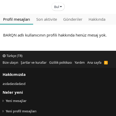
Bul
Profil mesajları
Son aktivite
Gönderiler
Hakkında
BARQN adlı kullanıcının profili hakkında henüz mesaj yok.
Türkçe (TR)
Bize ulaşın
Şartlar ve kurallar
Gizlilik politikası
Yardım
Ana sayfa
R
S
S
Hakkımızda
asdadasdadasd
Neler yeni
Yeni mesajlar
Yeni profil mesajları