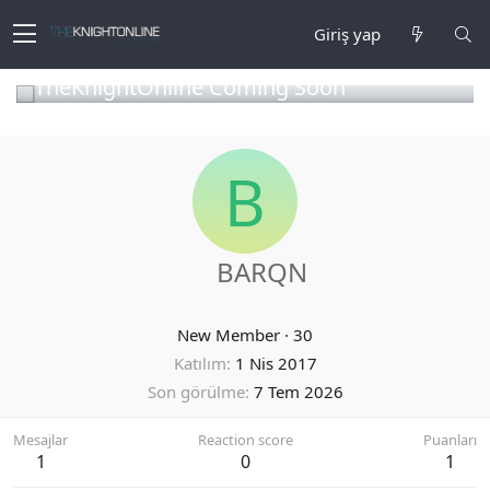
Giriş yap
TheKnightOnline Coming Soon
B
BARQN
New Member
·
30
Katılım
1 Nis 2017
Son görülme
7 Tem 2026
Mesajlar
Reaction score
Puanları
1
0
1