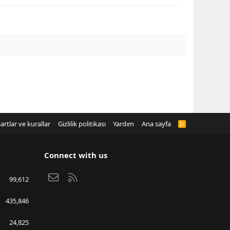
artlar ve kurallar
Gizlilik politikası
Yardım
Ana sayfa
R
S
S
Connect with us
Bize ulaşın
RSS
99,612
435,846
24,825