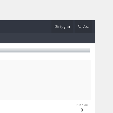
Giriş yap
Ara
Puanları
0