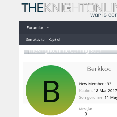
Forumlar
Son aktivite
Kayıt ol
TheKnightOnline Coming Soon
Berkkoc
B
New Member
·
33
Katılım
18 Mar 201
Son görülme
11 Ma
Mesajlar
0