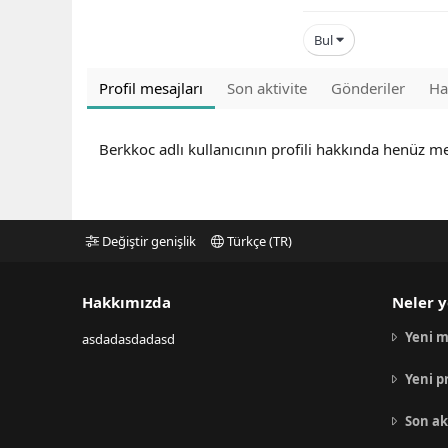
Bul
Profil mesajları
Son aktivite
Gönderiler
Ha
Berkkoc adlı kullanıcının profili hakkında henüz m
Değiştir genişlik
Türkçe (TR)
Hakkımızda
Neler y
Yeni m
asdadasdadasd
Yeni p
Son ak