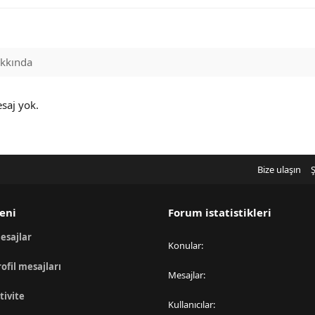
kkında
esaj yok.
Bize ulaşın
Ş
eni
Forum istatistikleri
esajlar
Konular
rofil mesajları
Mesajlar
tivite
Kullanıcılar