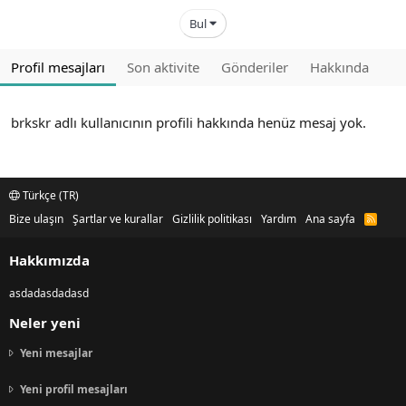
Bul
Profil mesajları
Son aktivite
Gönderiler
Hakkında
brkskr adlı kullanıcının profili hakkında henüz mesaj yok.
Türkçe (TR)
Bize ulaşın
Şartlar ve kurallar
Gizlilik politikası
Yardım
Ana sayfa
R
S
S
Hakkımızda
asdadasdadasd
Neler yeni
Yeni mesajlar
Yeni profil mesajları