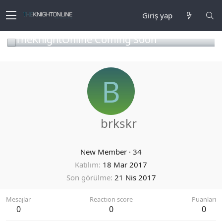
Giriş yap
TheKnightOnline Coming Soon
B
brkskr
New Member
·
34
Katılım
18 Mar 2017
Son görülme
21 Nis 2017
Mesajlar
Reaction score
Puanları
0
0
0