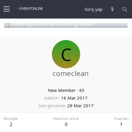
Giriş yap
TheKnightOnline Coming Soon
C
comeclean
New Member
·
45
Katılım
16 Mar 2017
Son görülme
28 Mar 2017
Mesajlar
Reaction score
Puanları
2
0
1