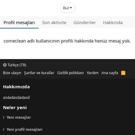
Bul
Profil mesajları
Son aktivite
Gönderiler
Hakkında
comeclean adlı kullanıcının profili hakkında henüz mesaj yok.
Türkçe (TR)
Bize ulaşın
Şartlar ve kurallar
Gizlilik politikası
Yardım
Ana sayfa
R
S
S
Hakkımızda
asdadasdadasd
Neler yeni
Yeni mesajlar
Yeni profil mesajları