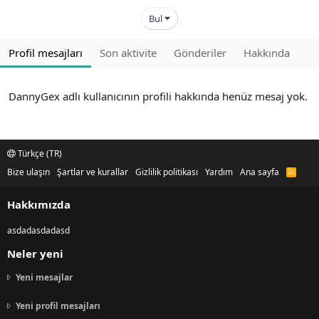
Bul
Profil mesajları
Son aktivite
Gönderiler
Hakkında
DannyGex adlı kullanıcının profili hakkında henüz mesaj yok.
Türkçe (TR)
Bize ulaşın
Şartlar ve kurallar
Gizlilik politikası
Yardım
Ana sayfa
R
S
S
Hakkımızda
asdadasdadasd
Neler yeni
Yeni mesajlar
Yeni profil mesajları