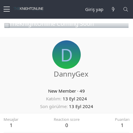
Giriş yap
TheKnightOnline Coming Soon
D
DannyGex
New Member
·
49
Katılım
13 Eyl 2024
Son görülme
13 Eyl 2024
Mesajlar
Reaction score
Puanları
1
0
1