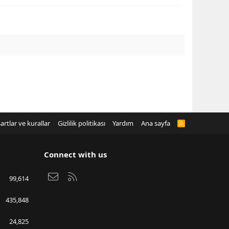
artlar ve kurallar
Gizlilik politikası
Yardım
Ana sayfa
R
S
S
Connect with us
Bize ulaşın
RSS
99,614
435,848
24,825