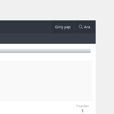
Giriş yap
Ara
Puanları
1