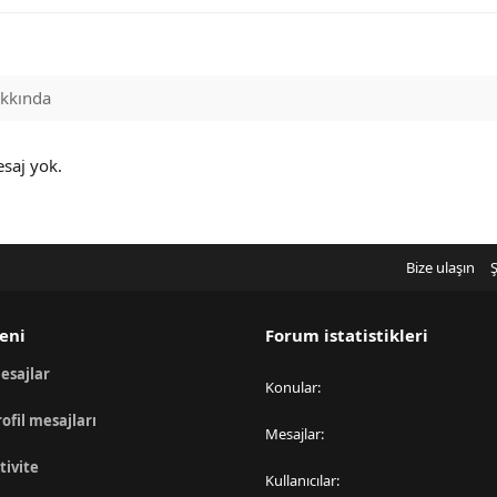
kkında
esaj yok.
Bize ulaşın
Ş
eni
Forum istatistikleri
esajlar
Konular
rofil mesajları
Mesajlar
tivite
Kullanıcılar