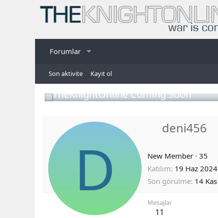
Forumlar
Son aktivite
Kayıt ol
TheKnightOnline Coming Soon
deni456
D
New Member
·
35
Katılım
19 Haz 2024
Son görülme
14 Kas
Mesajlar
11