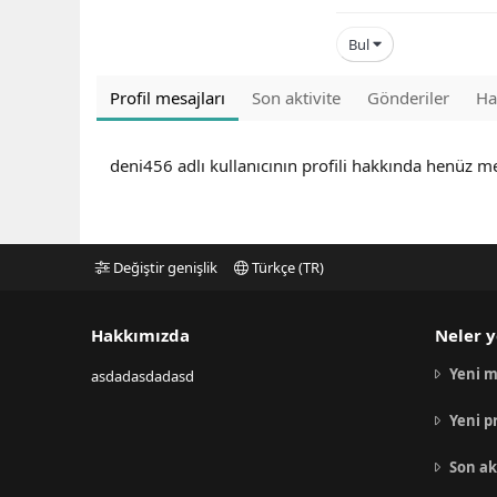
Bul
Profil mesajları
Son aktivite
Gönderiler
Ha
deni456 adlı kullanıcının profili hakkında henüz m
Değiştir genişlik
Türkçe (TR)
Hakkımızda
Neler y
Yeni m
asdadasdadasd
Yeni p
Son ak