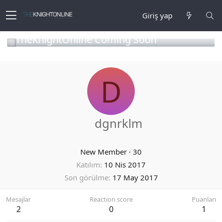
Giriş yap
TheKnightOnline Coming Soon
D
dgnrklm
New Member
·
30
Katılım
10 Nis 2017
Son görülme
17 May 2017
Mesajlar
Reaction score
Puanları
2
0
1