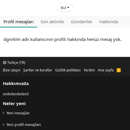
Bul
Profil mesajları
Son aktivite
Gönderiler
Hakkında
dgnrklm adlı kullanıcının profili hakkında henüz mesaj yok.
Türkçe (TR)
Bize ulaşın
Şartlar ve kurallar
Gizlilik politikası
Yardım
Ana sayfa
R
S
S
Hakkımızda
asdadasdadasd
Neler yeni
Yeni mesajlar
Yeni profil mesajları