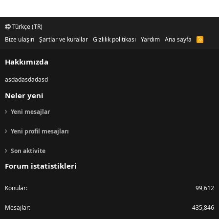
Türkçe (TR)
Bize ulaşın
Şartlar ve kurallar
Gizlilik politikası
Yardım
Ana sayfa
R
S
S
Hakkımızda
asdadasdadasd
Neler yeni
Yeni mesajlar
Yeni profil mesajları
Son aktivite
Forum istatistikleri
Konular
99,612
Mesajlar
435,846