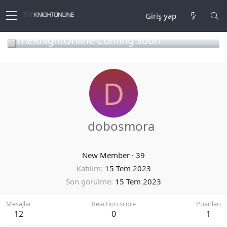
Giriş yap
TheKnightOnline Coming Soon
D
dobosmora
New Member
·
39
Katılım
15 Tem 2023
Son görülme
15 Tem 2023
Mesajlar
Reaction score
Puanları
12
0
1