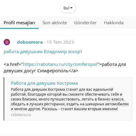
Bul
Profil mesajları
Son aktivite
Gönderiler
Hakkında
dobosmora
15 Tem 2023
D
работа девушкам Владимир эскорт
<a href="
https://rabotanu.ru/city/simferopol
">работа для
девушек досуг Симферополь</a>
Работа для девушек Кострома
Работа для девушек Кострома станет для вас идеальной
работой, благодаря которой вы сможете обеспечивать себя и
своих близких, много путешествовать, летать в бизнес-классе,
обедать в лучших ресторанах, ездить на шикарных автомобилях
и многое другое. Роскошь – станет вашим вторым именем!
rabotanu.ru