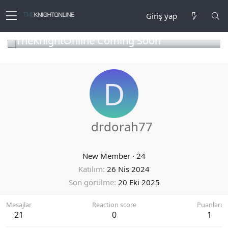
Giriş yap
TheKnightOnline Coming Soon
D
drdorah77
New Member
·
24
Katılım
26 Nis 2024
Son görülme
20 Eki 2025
Mesajlar
Reaction score
Puanları
21
0
1