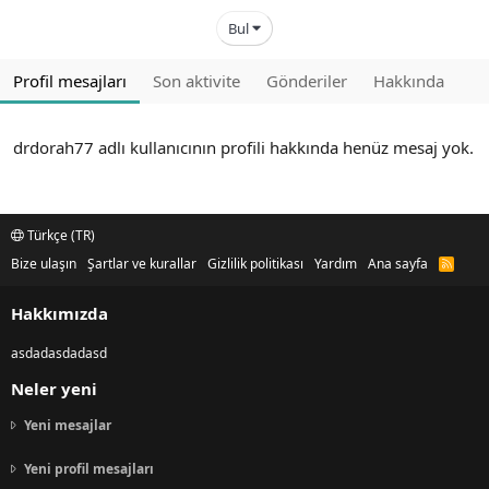
Bul
Profil mesajları
Son aktivite
Gönderiler
Hakkında
drdorah77 adlı kullanıcının profili hakkında henüz mesaj yok.
Türkçe (TR)
Bize ulaşın
Şartlar ve kurallar
Gizlilik politikası
Yardım
Ana sayfa
R
S
S
Hakkımızda
asdadasdadasd
Neler yeni
Yeni mesajlar
Yeni profil mesajları