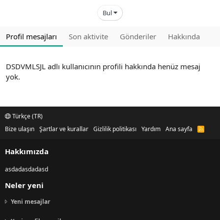
Bul
Profil mesajları
Son aktivite
Gönderiler
Hakkında
DSDVMLSJL adlı kullanıcının profili hakkında henüz mesaj
yok.
Türkçe (TR)
Bize ulaşın
Şartlar ve kurallar
Gizlilik politikası
Yardım
Ana sayfa
R
S
S
Hakkımızda
asdadasdadasd
Neler yeni
Yeni mesajlar