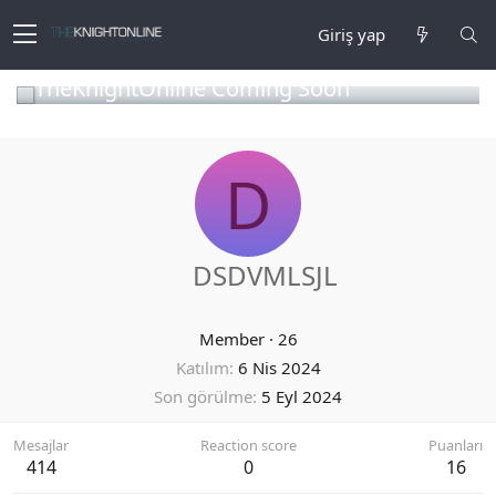
Giriş yap
TheKnightOnline Coming Soon
D
DSDVMLSJL
Member
·
26
Katılım
6 Nis 2024
Son görülme
5 Eyl 2024
Mesajlar
Reaction score
Puanları
414
0
16