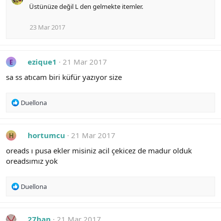
Üstünüze değil L den gelmekte itemler.
23 Mar 2017
ezique1
21 Mar 2017
E
sa ss atıcam biri küfür yazıyor size
R
Duellona
e
a
c
hortumcu
21 Mar 2017
H
t
i
oreads ı pusa ekler misiniz acil çekicez de madur olduk
o
oreadsımız yok
n
s
:
R
Duellona
e
a
c
27han
21 Mar 2017