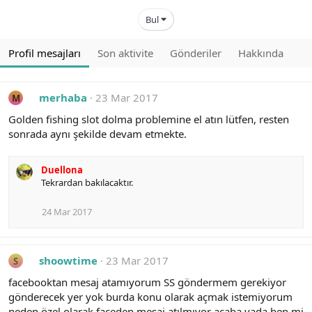
Bul
Profil mesajları
Son aktivite
Gönderiler
Hakkında
merhaba
23 Mar 2017
M
Golden fishing slot dolma problemine el atın lütfen, resten
sonrada aynı şekilde devam etmekte.
Duellona
Tekrardan bakılacaktır.
24 Mar 2017
shoowtime
23 Mar 2017
S
facebooktan mesaj atamıyorum SS göndermem gerekiyor
gönderecek yer yok burda konu olarak açmak istemiyorum
neden özel olarak faceden mesaj atılmıyor acaba yada ben mi