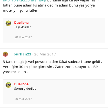
http://prntscr.com/em8vjr
bununla ilgli birsey yaparmısın
lütfen bune adam ks atma dedım adam bunu yazıyorya
mutel yin şunu lütfen
Duellona
Teşekkürler
20 Mar 2017
burhan23
20 Mar 2017
B
3 tane magic jewel powder aldım fakat sadece 1 tane geldi .
Verdiğim 30 m çöpe gitmesin . Zaten zorla kasıyoruz . Bir
yardımcı olun .
Duellona
Sorun giderildi.
20 Mar 2017