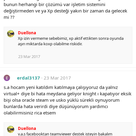
bunun herhangi bir çözümü var işletim sistemini
değiştirmeden ve ya Xp desteği yakın bir zaman da gelecek
mi ??
Duellona
Xp izin vermeme sebebimiz, xp aktif ettikten sonra oyunda
aşırı miktarda koxp olabilme riskidir.
23 Mar 2017
erdal3137
23 Mar 2017
E
s.a hocam yeni katıldım katılmaya çalışıyoruz da yalnız
virtual+ diye bi hata meydana geliyor knight ı kapatıyor eksik
bişi olsa oracle steam ve usko yüklü sürekli oynuyorum
bunlarda hata verirdi diye düşünüyorum yardımcı
olabilirmisiniz rica etsem
Duellona
v.a.s facebooktan teamviewer destek isteyin bakalım