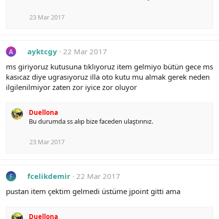
23 Mar 2017
ayktcgy
22 Mar 2017
A
ms giriyoruz kutusuna tıklıyoruz item gelmiyo bütün gece ms
kasıcaz diye ugrasıyoruz illa oto kutu mu almak gerek neden
ilgilenilmiyor zaten zor iyice zor oluyor
Duellona
Bu durumda ss alıp bize faceden ulaştırınız.
23 Mar 2017
fcelikdemir
22 Mar 2017
F
pustan item çektim gelmedi üstüme jpoint gitti ama
Duellona