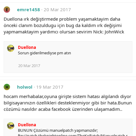
emre1458
20 Mar 2017
E
Duellona ırk değiştirmede problem yaşamaktayim daha
önceki clanım bozuldugu için bug da kaldım ırk değişimi
yapmamaktayim yardımcı olursan sevirim Nick: JohnWick
Duellona
Sorun giderilmediyse pm atın
20 Mar 2017
holwol
19 Mar 2017
H
hocam merhabalar,oyuna girişte sistem hatası algılandı diyor
bilgisayarınızın özellikleri desteklenmiyor gibi bir hata.Bunun
cözümü nasıldır acaba facebook üzerinden ulaşamadım..
Duellona
BUNUN Çözümü manuelpatch yapmanızdır;
ftp://patch.theknightonline.com/TheKoPatch/Manuelpatch.r