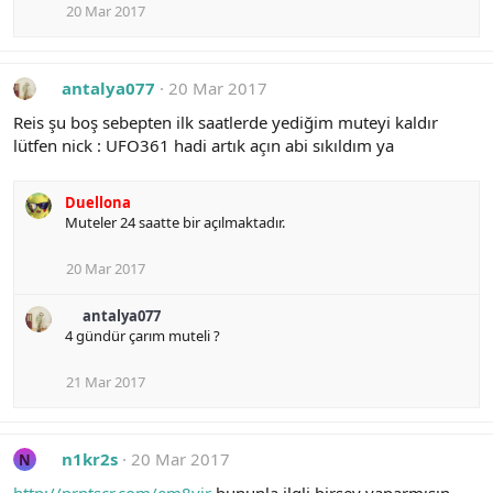
20 Mar 2017
antalya077
20 Mar 2017
Reis şu boş sebepten ilk saatlerde yediğim muteyi kaldır
lütfen nick : UFO361 hadi artık açın abi sıkıldım ya
Duellona
Muteler 24 saatte bir açılmaktadır.
20 Mar 2017
antalya077
4 gündür çarım muteli ?
21 Mar 2017
n1kr2s
20 Mar 2017
N