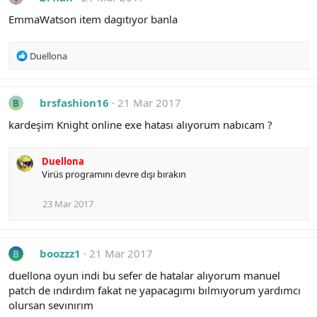
t
i
EmmaWatson item dagıtıyor banla
o
n
s
R
Duellona
:
e
a
c
brsfashion16
21 Mar 2017
B
t
i
kardeşim Knight online exe hatası alıyorum nabıcam ?
o
n
s
Duellona
:
Virüs programını devre dışı bırakın
23 Mar 2017
boozzz1
21 Mar 2017
B
duellona oyun indi bu sefer de hatalar alıyorum manuel
patch de ındırdım fakat ne yapacagımı bılmıyorum yardımcı
olursan sevınırım