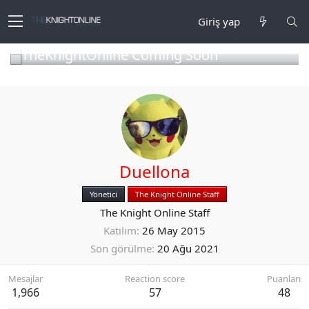
Giriş yap
TheKnightOnline Coming Soon
Duellona
Yönetici
The Knight Online Staff
The Knight Online Staff
Katılım
26 May 2015
Son görülme
20 Ağu 2021
Mesajlar
Reaction score
Puanları
1,966
57
48