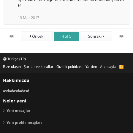
ar
19 Mar 2017
First
Son
Önceki
4 of 5
Sonraki
Türkçe (TR)
Bize ulaşın
Şartlar ve kurallar
Gizlilik politikası
Yardım
Ana sayfa
R
S
S
Hakkımızda
asdadasdadasd
Neler yeni
Yeni mesajlar
Yeni profil mesajları