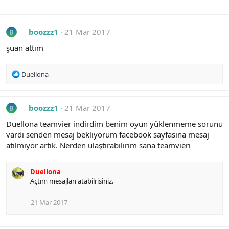
boozzz1
21 Mar 2017
B
şuan attım
R
Duellona
e
a
c
boozzz1
21 Mar 2017
B
t
i
Duellona teamvier indirdim benim oyun yüklenmeme sorunu
o
vardı senden mesaj bekliyorum facebook sayfasına mesaj
n
atılmıyor artık. Nerden ulaştırabılirim sana teamvierı
s
:
Duellona
Açtım mesajları atabilrisiniz.
21 Mar 2017