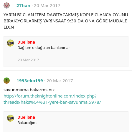
27han
20 Mar 2017
YARIN Bİ CLAN İTEM DAGITACAKMIŞ KOPLE CLANCA OYUNU
BIRAKIYORLARMIŞ YARINSAAT 9:30 DA ONA GÖRE MUDALE
EDİN
Duellona
Dağıtım olduğu an banlanırlar
20 Mar 2017
1993eko199
20 Mar 2017
1
savunmama bakarmsınız
http://forum.theknightonline.com/index.php?
threads/haks%C4%B1-yere-ban-savunma.5978/
Duellona
Bakacağım