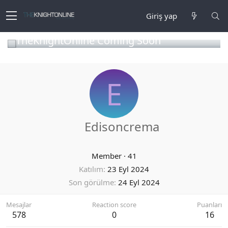
Giriş yap
TheKnightOnline Coming Soon
E
Edisoncrema
Member
·
41
Katılım
23 Eyl 2024
Son görülme
24 Eyl 2024
Mesajlar
Reaction score
Puanları
578
0
16