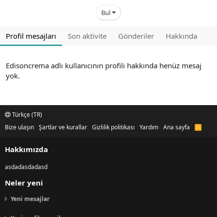
Bul
Profil mesajları
Son aktivite
Gönderiler
Hakkında
Edisoncrema adlı kullanıcının profili hakkında henüz mesaj
yok.
Türkçe (TR)
Bize ulaşın
Şartlar ve kurallar
Gizlilik politikası
Yardım
Ana sayfa
R
S
S
Hakkımızda
asdadasdadasd
Neler yeni
Yeni mesajlar